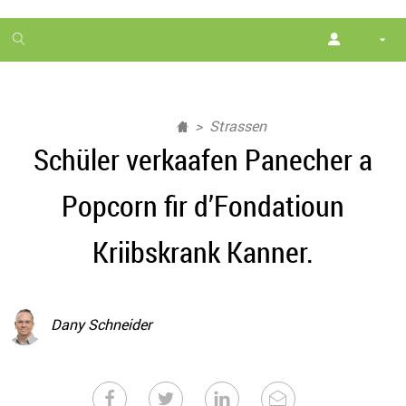
1
month
free
Strassen
Schüler verkaafen Panecher a
Popcorn fir d’Fondatioun
Kriibskrank Kanner.
Dany Schneider