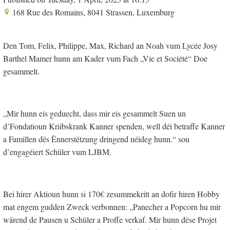
168 Rue des Romains, 8041 Strassen, Luxemburg
Den Tom, Felix, Philippe, Max, Richard an Noah vum Lycée Josy
Barthel Mamer hunn am Kader vum Fach „Vie et Société“ Doe
gesammelt.
„Mir hunn eis geduecht, dass mir eis gesammelt Suen un
d’Fondatioun Kriibskrank Kanner spenden, well déi betraffe Kanner
a Famillen dës Ënnerstëtzung dringend néideg hunn.“ sou
d’engagéiert Schüler vum LJBM.
Bei hirer Aktioun hunn si 170€ zesummekritt an dofir hiren Hobby
mat engem gudden Zweck verbonnen: „Panecher a Popcorn hu mir
wärend de Pausen u Schüler a Proffe verkaf. Mir hunn dëse Projet