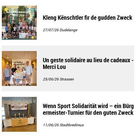
Kleng Kënschtler fir de gudden Zweck
27/07/26
Dudelange
Un geste solidaire au lieu de cadeaux -
Merci Lou
25/06/26
Strassen
Wenn Sport Solidarität wird – ein Bürg
ermeister-Turnier für den guten Zweck
11/06/26
Stadtbredimus