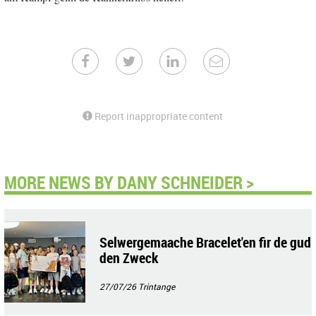
Report inappropriate content
MORE NEWS BY DANY SCHNEIDER >
Selwergemaache Bracelet'en fir de gud
den Zweck
27/07/26
Trintange