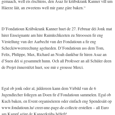
gemaach, well eis éischtens, den Asaz fir kriibskrank Kanner vill um
Häerze läit, an zweetens well mir ganz gäre baken.“
D’Fondatioun Kriibskrank Kanner huet de 27. Februar déi Jonk mat
hirer Enseignante am hire Raimlechkeeten zu Stroossen fir eng
Virstellung vun der Aarbecht vun der Fondatioun a fir eng
Scheckiwwerreechung agelueden. D’Fondatioun ass dem Tom,
Felix, Philippe, Max, Richard an Noah dankbar fir hiren Asaz an
d’Suen déi si gesammelt hunn. Och all Professer an all Schüler deen
de Projet ënnerstëtzt huet, soe mir e grousse Merci.
Egal ob jonk oder al, jiddereen kann dem Virbild vun de 6
Jugendlecher follegen an Doen fir d’Fondatioun sammelen. Egal ob
Kuch baken, en Event organiséieren oder einfach eng Spendesäit op
www.fondatioun.lu/ creer-une-page-de-collecte erstellen – all Euro
am Kampf géint de Kannerkriibs hëlleft!