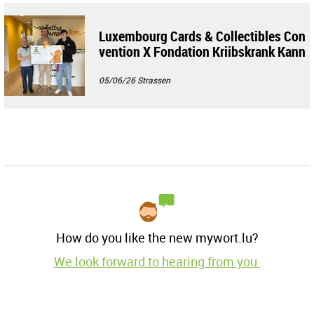
Luxembourg Cards & Collectibles Con
vention X Fondation Kriibskrank Kann
er💜💛🦁
05/06/26
Strassen
How do you like the new mywort.lu?
We look forward to hearing from you.