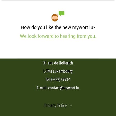
How do you like the new mywort.lu?
We look forward to hearing from you.
31, rue de Hollerich
L-1741 Luxembourg
Tel.:(+352) 4993-1
E-mail: contact@mywort.lu
Privacy Policy