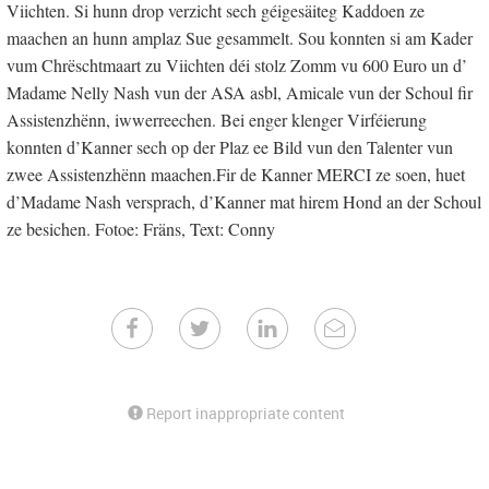
Viichten. Si hunn drop verzicht sech géigesäiteg Kaddoen ze
maachen an hunn amplaz Sue gesammelt. Sou konnten si am Kader
vum Chrëschtmaart zu Viichten déi stolz Zomm vu 600 Euro un d’
Madame Nelly Nash vun der ASA asbl, Amicale vun der Schoul fir
Assistenzhënn, iwwerreechen. Bei enger klenger Virféierung
konnten d’Kanner sech op der Plaz ee Bild vun den Talenter vun
zwee Assistenzhënn maachen.Fir de Kanner MERCI ze soen, huet
d’Madame Nash versprach, d’Kanner mat hirem Hond an der Schoul
ze besichen. Fotoe: Fräns, Text: Conny
Report inappropriate content