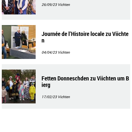
26/09/23
Vichten
Journée de l’Histoire locale zu Viichte
n
04/04/23
Vichten
Fetten Donneschden zu Viichten um B
ierg
17/02/23
Vichten