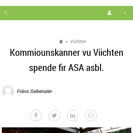
1
month
free
Vichten
Kommiounskanner vu Viichten
spende fir ASA asbl.
Fräns Siebenaler