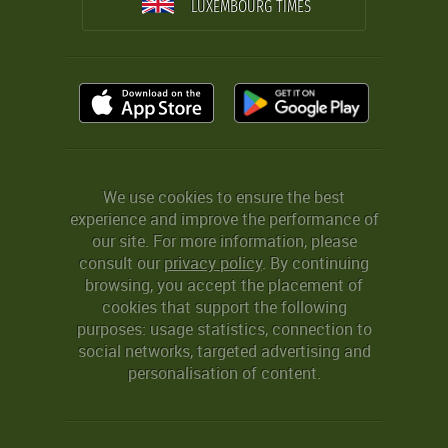
LUXEMBOURG TIMES
We use cookies to ensure the best
experience and improve the performance of
our site. For more information, please
consult our
privacy policy
. By continuing
browsing, you accept the placement of
cookies that support the following
purposes: usage statistics, connection to
social networks, targeted advertising and
personalisation of content.