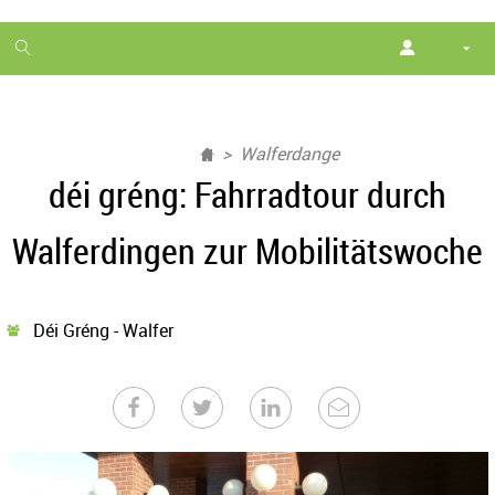
1
month
free
Walferdange
déi gréng: Fahrradtour durch
Walferdingen zur Mobilitätswoche
Déi Gréng - Walfer