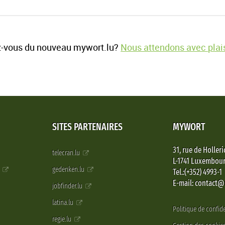
-vous du nouveau mywort.lu?
Nous attendons avec plais
SITES PARTENAIRES
MYWORT
31, rue de Holleri
telecran.lu
L-1741 Luxembou
e
gedenken.lu
Tel.:(+352) 4993-1
E-mail: contact
jobfinder.lu
latina.lu
Politique de confide
regie.lu