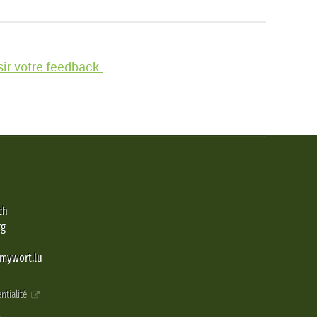
ir votre feedback.
ch
rg
@mywort.lu
ntialité