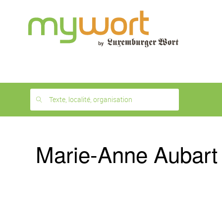
1
month
free
Texte, localité, organisation
Marie-Anne Aubart