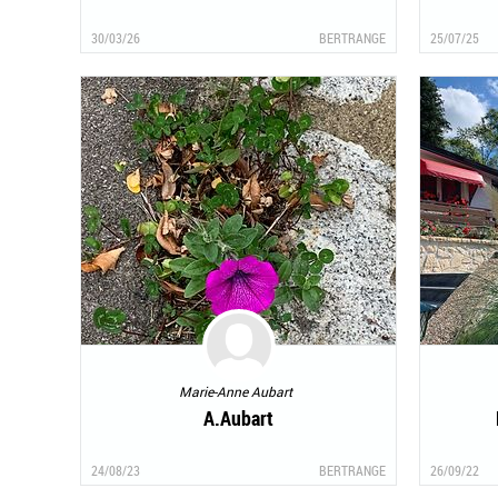
30/03/26
BERTRANGE
25/07/25
Marie-Anne Aubart
A.Aubart
24/08/23
BERTRANGE
26/09/22