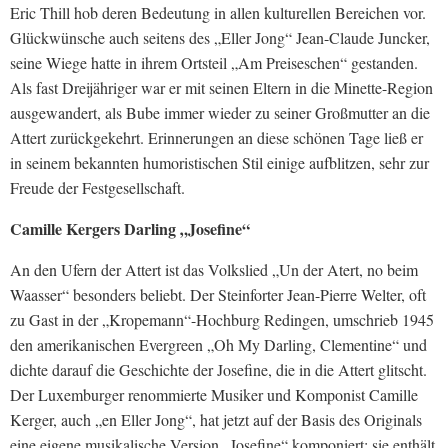
Eric Thill hob deren Bedeutung in allen kulturellen Bereichen vor.
Glückwünsche auch seitens des „Eller Jong“ Jean-Claude Juncker,
seine Wiege hatte in ihrem Ortsteil „Am Preiseschen“ gestanden.
Als fast Dreijähriger war er mit seinen Eltern in die Minette-Region
ausgewandert, als Bube immer wieder zu seiner Großmutter an die
Attert zurückgekehrt. Erinnerungen an diese schönen Tage ließ er
in seinem bekannten humoristischen Stil einige aufblitzen, sehr zur
Freude der Festgesellschaft.
Camille Kergers Darling „Josefine“
An den Ufern der Attert ist das Volkslied „Un der Atert, no beim
Waasser“ besonders beliebt. Der Steinforter Jean-Pierre Welter, oft
zu Gast in der „Kropemann“-Hochburg Redingen, umschrieb 1945
den amerikanischen Evergreen „Oh My Darling, Clementine“ und
dichte darauf die Geschichte der Josefine, die in die Attert glitscht.
Der Luxemburger renommierte Musiker und Komponist Camille
Kerger, auch „en Eller Jong“, hat jetzt auf der Basis des Originals
eine eigene musikalische Version „Josefine“ komponiert; sie enthält