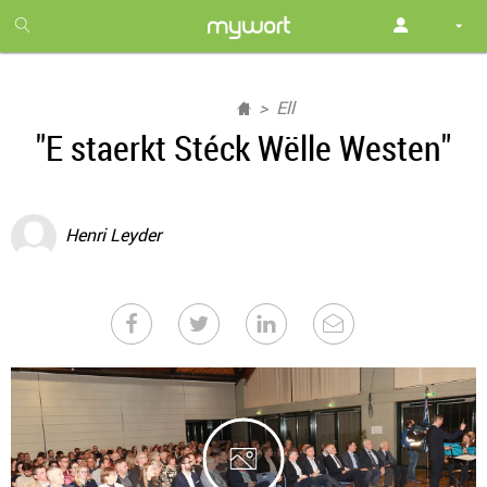
1
month
free
Ell
"E staerkt Stéck Wëlle Westen"
Henri Leyder