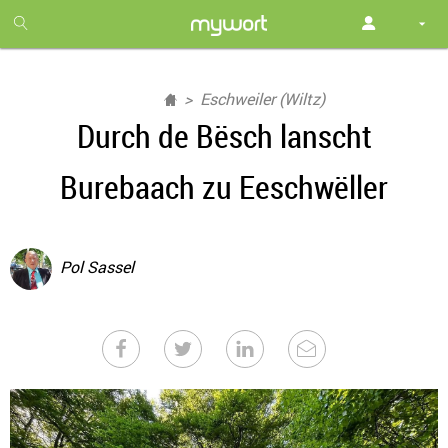
1
month
free
Eschweiler (Wiltz)
Durch de Bësch lanscht
Burebaach zu Eeschwëller
Pol Sassel