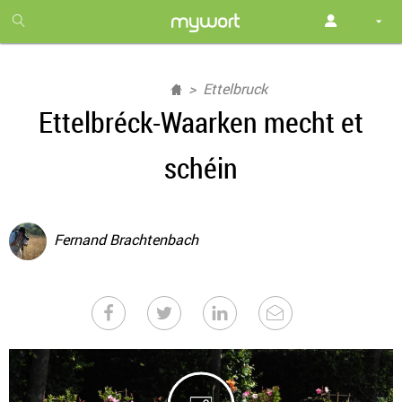
1
month
free
Ettelbruck
Ettelbréck-Waarken mecht et
schéin
Fernand Brachtenbach