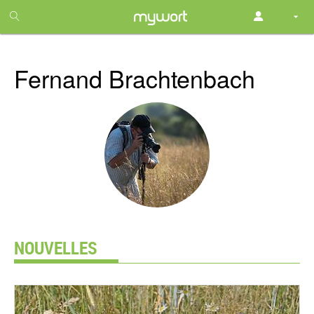
1
month
free
Fernand Brachtenbach
NOUVELLES