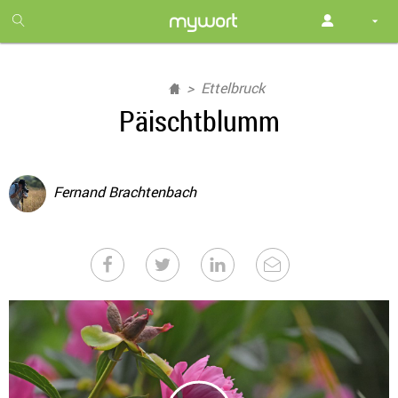
1
month
free
Ettelbruck
Päischtblumm
Fernand Brachtenbach