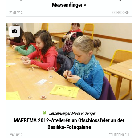
Massendinger »
21/07/13
CONSDORF
Lëtzebuerger Massendénger
MAFREMA 2012-Atelierën an Ofschlossfeier an der
Basilika-Fotogalerie
29/10/12
ECHTERNACH