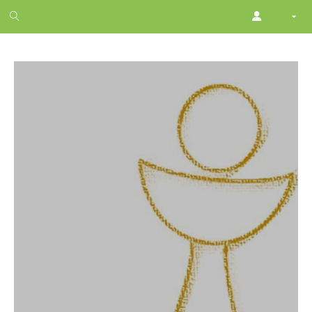
1
month
free