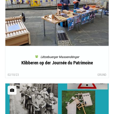
Lëtzebuerger Massendénger
Klibberen op der Journée du Patrimoine
02/10/23
GRUND