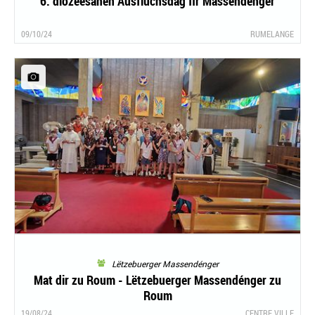
6. diözeesanen Ausfluchsdag fir Massendénger
09/10/24
RUMELANGE
Lëtzebuerger Massendénger
Mat dir zu Roum - Lëtzebuerger Massendénger zu
Roum
19/08/24
CENTRE VILLE