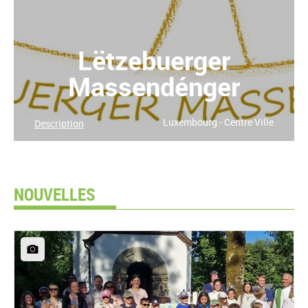
Lëtzebuerger
Massendénger
Luxembourg - Centre Ville
Description
NOUVELLES