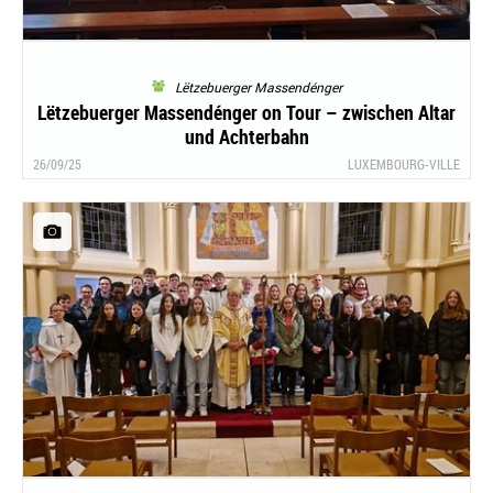
Lëtzebuerger Massendénger
Lëtzebuerger Massendénger on Tour – zwischen Altar
und Achterbahn
26/09/25
LUXEMBOURG-VILLE