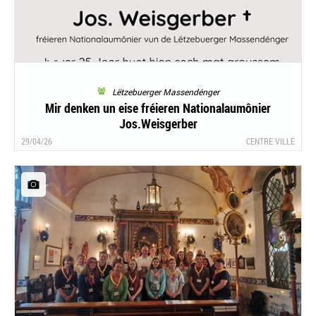
Lëtzebuerger Massendénger
Mir denken un eise fréieren Nationalaumônier
Jos.Weisgerber
29/04/26
CENTRE VILLE