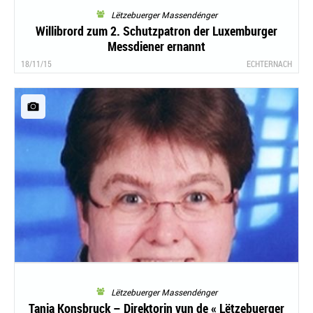
Lëtzebuerger Massendénger
Willibrord zum 2. Schutzpatron der Luxemburger
Messdiener ernannt
18/11/15
ECHTERNACH
Lëtzebuerger Massendénger
Tanja Konsbruck – Direktorin vun de « Lëtzebuerger