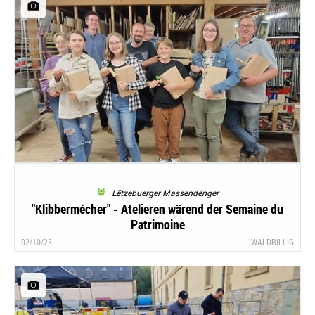
Lëtzebuerger Massendénger
"Klibbermécher" - Atelieren wärend der Semaine du
Patrimoine
02/10/23
WALDBILLIG