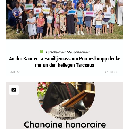
Lëtzebuerger Massendénger
An der Kanner- a Familljemass um Permësknupp denke
mir un den hellegen Tarcisius
04/07/26
KAUNDORF