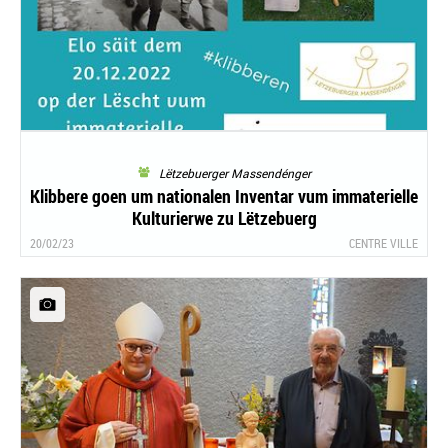
Lëtzebuerger Massendénger
Klibbere goen um nationalen Inventar vum immaterielle
Kulturierwe zu Lëtzebuerg
20/02/23
CENTRE VILLE