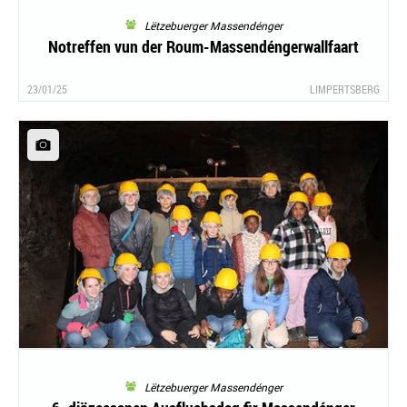
Lëtzebuerger Massendénger
Notreffen vun der Roum-Massendéngerwallfaart
23/01/25
LIMPERTSBERG
Lëtzebuerger Massendénger