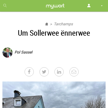
1
month
free
Tarchamps
Um Sollerwee ënnerwee
Pol Sassel