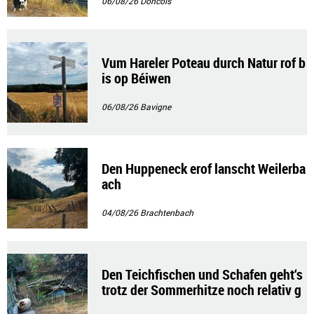
06/08/26
Doncols
Vum Hareler Poteau durch Natur rof b
is op Béiwen
06/08/26
Bavigne
Den Huppeneck erof lanscht Weilerba
ach
04/08/26
Brachtenbach
Den Teichfischen und Schafen geht‘s
trotz der Sommerhitze noch relativ g
ut!!