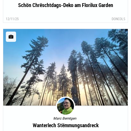
Schön Chrëschtdags-Deko am Florilux Garden
12/11/25
DONCOLS
Marc Bemtgen
Wanterlech Stëmmungsandreck