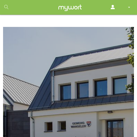
1
month
free