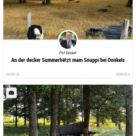
Pol Sassel
An der decker Summerhëtzt mam Snuppi bei Donkels
06/08/26
DONCOLS