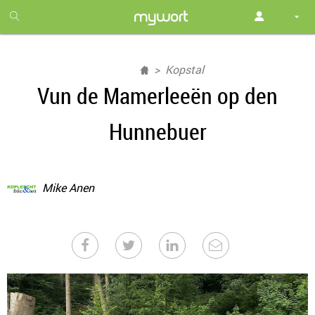
1
month
free
Kopstal
Vun de Mamerleeën op den
Hunnebuer
Mike Anen