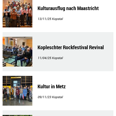
Kulturausflug nach Maastricht
13/11/25
Kopstal
Kopleschter Rockfestival Revival
11/04/25
Kopstal
Kultur in Metz
09/11/23
Kopstal