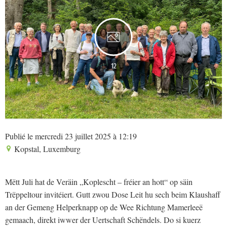
12
Publié le mercredi 23 juillet 2025 à 12:19
Kopstal, Luxemburg
Mëtt Juli hat de Veräin „Koplescht – fréier an hott“ op säin
Trëppeltour invitéiert. Gutt zwou Dose Leit hu sech beim Klaushaff
an der Gemeng Helperknapp op de Wee Richtung Mamerleeë
gemaach, direkt iwwer der Uertschaft Schëndels. Do si kuerz