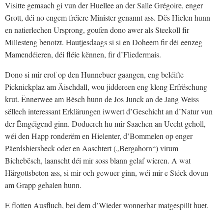
Visitte gemaach gi vun der Huellee an der Salle Grégoire, enger
Grott, déi no engem fréiere Minister genannt ass. Dës Hielen hunn
en natierlechen Ursprong, goufen dono awer als Steekoll fir
Millesteng benotzt. Hautjesdaags si si en Doheem fir déi eenzeg
Mamendéieren, déi fléie kënnen, fir d’Fliedermais.
Dono si mir erof op den Hunnebuer gaangen, eng beléifte
Picknickplaz am Äischdall, wou jiddereen eng kleng Erfrëschung
krut. Ënnerwee am Bësch hunn de Jos Junck an de Jang Weiss
sëllech interessant Erklärungen iwwert d’Geschicht an d’Natur vun
der Ëmgéigend ginn. Doduerch hu mir Saachen an Uecht geholl,
wéi den Happ ronderëm en Hielenter, d’Bommelen op enger
Päerdsbiersheck oder en Aaschtert („Bergahorn“) virum
Bichebësch, laanscht déi mir soss blann gelaf wieren. A wat
Härgottsbeton ass, si mir och gewuer ginn, wéi mir e Stéck dovun
am Grapp gehalen hunn.
E flotten Ausfluch, bei dem d’Wieder wonnerbar matgespillt huet.