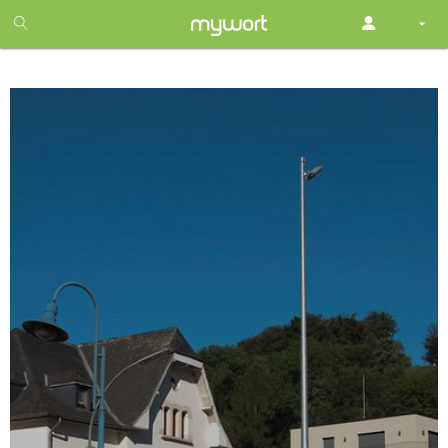
1
month
free