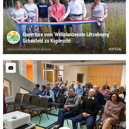
Ouverture vum 'Wëllplanzesom Lëtzebuerg'
Schaufeld zu Koplescht
Naturschutzsyndikat Sicona
KOPSTAL