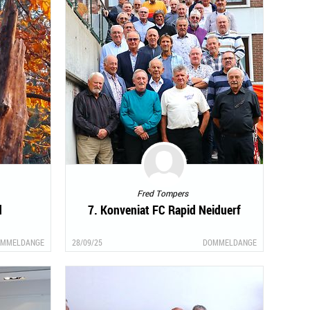
Fred Tompers
d
7. Konveniat FC Rapid Neiduerf
MMELDANGE
28/09/25
DOMMELDANGE