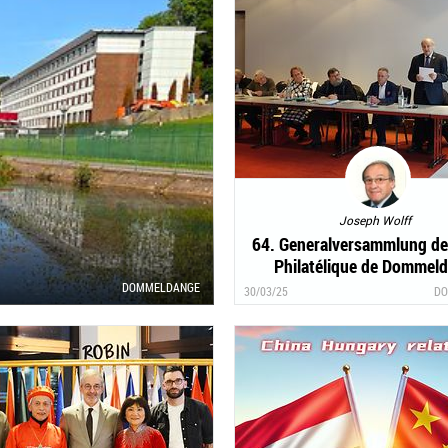
Joseph Wolff
64. Generalversammlung de
Philatélique de Dommel
DOMMELDANGE
30/03/25
DO