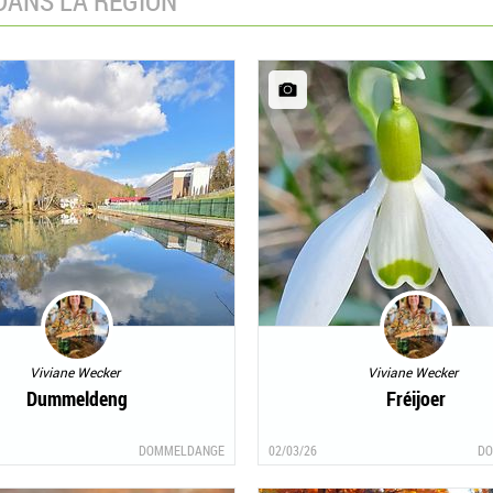
DANS LA REGION
Viviane Wecker
Viviane Wecker
Dummeldeng
Fréijoer
DOMMELDANGE
02/03/26
DO