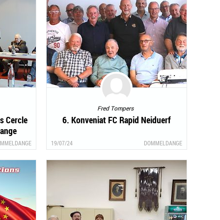
Fred Tompers
s Cercle
6. Konveniat FC Rapid Neiduerf
dange
MMELDANGE
19/07/24
DOMMELDANGE