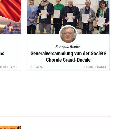
François Reuter
ns
Generalversammlung vun der Société
Chorale Grand-Ducale
DummeldengEnn Februar
MMELDANGE
13/04/24
DOMMELDANGE