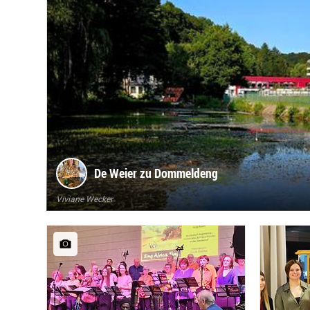
De Weier zu Dommeldeng
Viviane Wecker