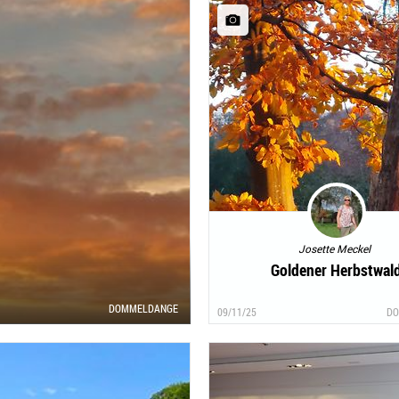
Josette Meckel
Goldener Herbstwal
DOMMELDANGE
09/11/25
DO