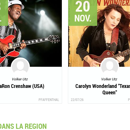
3
20
.
NOV.
Volker Utz
Volker Utz
aRon Crenshaw (USA)
Carolyn Wonderland "Texa
Queen"
PFAFFENTHAL
22/07/26
P
DANS LA REGION