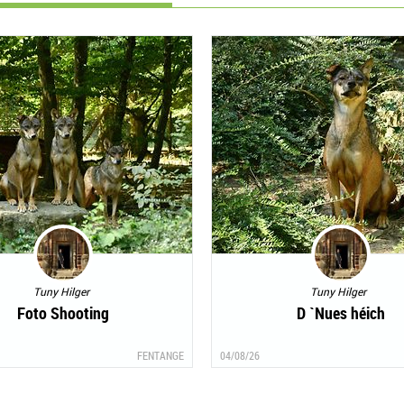
Tuny Hilger
Tuny Hilger
Foto Shooting
D `Nues héich
FENTANGE
04/08/26