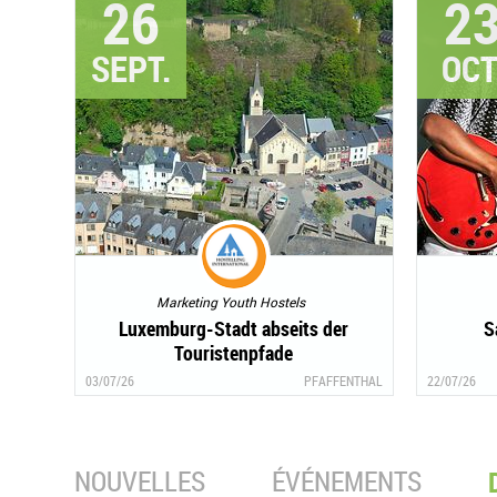
26
2
SEPT.
OCT
Marketing Youth Hostels
Luxemburg-Stadt abseits der
S
Touristenpfade
03/07/26
PFAFFENTHAL
22/07/26
NOUVELLES
ÉVÉNEMENTS