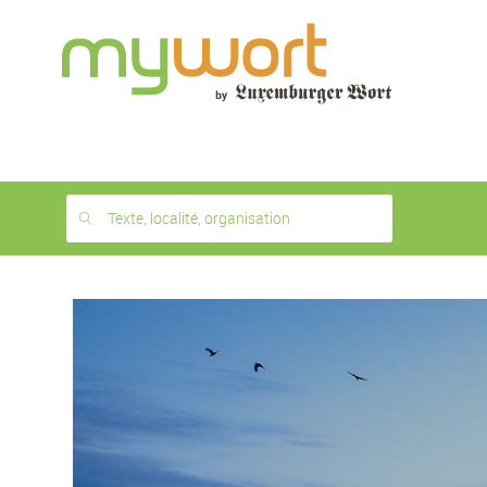
1
month
free
Texte, localité, organisation