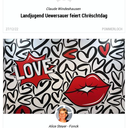
Claude Windeshausen
Landjugend Uewersauer feiert Chrëschtdag
27/12/22
POMMERLOCH
Alice Steyer - Fonck