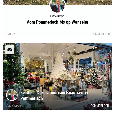
Pol Sassel
Vom Pommerlach bis op Wanseler
19/03/26
POMMERLOCH
Festlech Dekoratioun am Knaufcenter
Pommerlach
Pol Sassel
POMMERLOCH