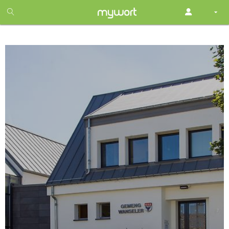
1
month
free