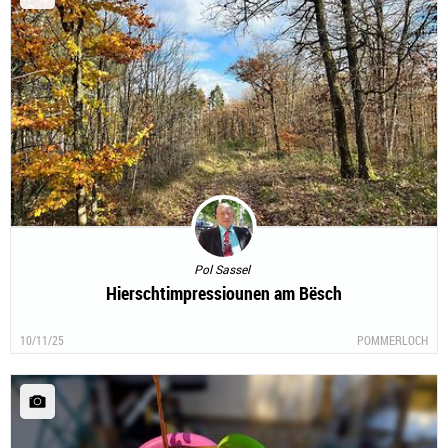
Pol Sassel
Hierschtimpressiounen am Bësch
10/11/25
POMMERLOCH