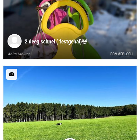
2 deeg schnei ( festgehal)☃️
Anita Molitor
POMMERLOCH