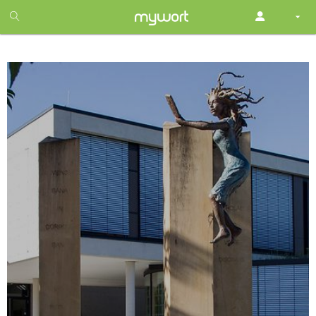
1
month
free