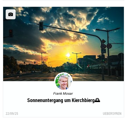
Frank Mosar
Sonnenuntergang um Kierchbierg🌅
22/09/25
UEBERSYREN