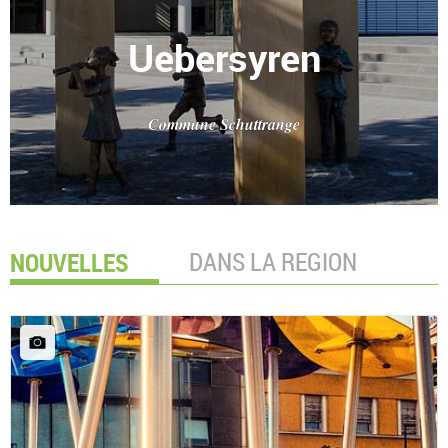
Uebersyren
Commune Schuttrange
NOUVELLES
DANS LA REGION