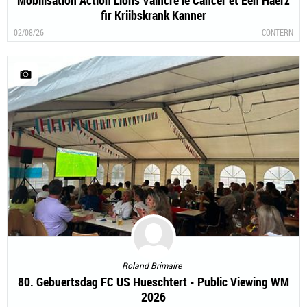
Mobilisation Action Lions Vaincre le Cancer et Een Häerz
fir Kriibskrank Kanner
02/08/26
CONTERN
Roland Brimaire
80. Gebuertsdag FC US Hueschtert - Public Viewing WM
2026