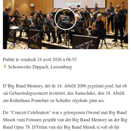
2
Publié le vendredi 24 avril 2026 à 08:55
Schouweiler Dippach, Luxemburg
D’Big Band Memory, déi de 14. Abrëll 2000 gegrënnt gouf, hat ob
säi Gebuertsdagsconcert invitéiert, dee Samschdes, den 18. Abrëll
am Kulturhaus Pontebier zu Schuller ofgehale ginn ass.
De "Concert Celebration" war e gelongenen Owend mat Big Band
Musek vum Feinsten gespillt vun der Big Band Memory an der Big
Band Opus 78. D'Frënn vun der Big Band Musek si voll ob hir