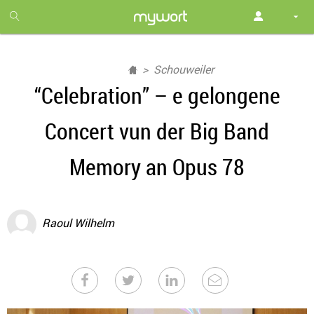
1
month
free
Schouweiler
“Celebration” – e gelongene
Concert vun der Big Band
Memory an Opus 78
Raoul Wilhelm