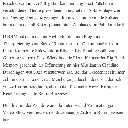
Käschte komm. Déi 2 Big Banden hunn eng breet Pallette vu
verschiddenen Genrë presentéiert, souwuel mat Solo-Einlage wéi
mat Gesang. Déi ganz gelongen Improvisatioune vun de Solisten
hunn dann och all Kéier spontan hiren Applaus vum Publikum kritt.
D'BBM hat dann och en Highlight ob hirem Programm,
d'Uropféierung vum Stéck "Sputnik on Tour", komponéiert vum
Pierre Kremer - e Solowierk fir Bügel a Big Band, gespillt vum
Gilbert Asselborn. Dëst Wierk huet de Pierre Kremer der Big Band
Memory geschenkt als Erënnerung un hier Musikantin Claudine
Duschinger, wat 2025 verstuerwen ass. Bei där Geleeënheet hu mer
och un eis aner verstuerwe Memberen geduecht, déi eis leider och
vill ze fréi verlooss hunn, et sinn dat d’Danielle Biwer-Bové, de
René Lelong an de Remo Bruzzese.
Déi di virun der Zäit do waren konnten sech d’Zäit mat enger
Video-Show verdreiwen, déi di vergaange 25 Joer a Biller gewisen
huet.