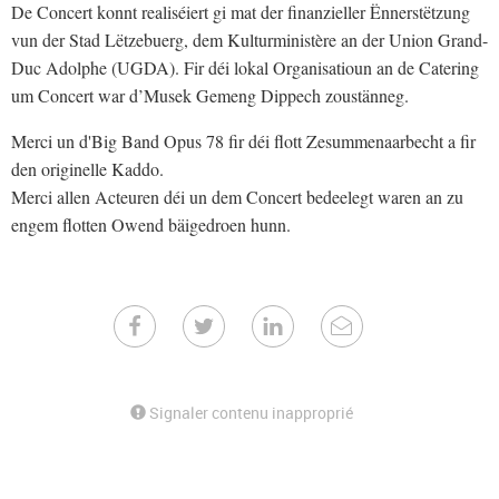
De Concert konnt realiséiert gi mat der finanzieller Ënnerstëtzung
vun der Stad Lëtzebuerg, dem Kulturministère an der Union Grand-
Duc Adolphe (UGDA). Fir déi lokal Organisatioun an de Catering
um Concert war d’Musek Gemeng Dippech zoustänneg.
Merci un d'Big Band Opus 78 fir déi flott Zesummenaarbecht a fir
den originelle Kaddo.
Merci allen Acteuren déi un dem Concert bedeelegt waren an zu
engem flotten Owend bäigedroen hunn.
Signaler contenu inapproprié