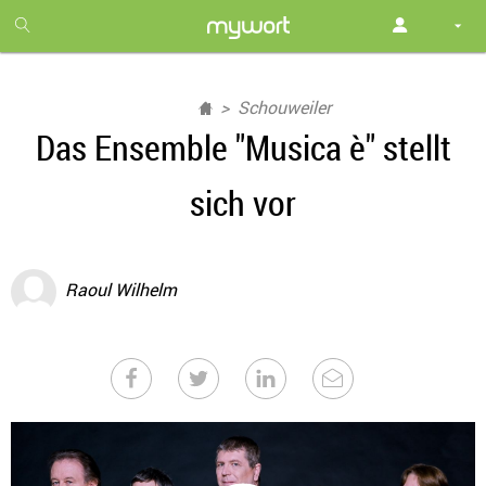
1
month
free
Schouweiler
Das Ensemble "Musica è" stellt
sich vor
Raoul Wilhelm