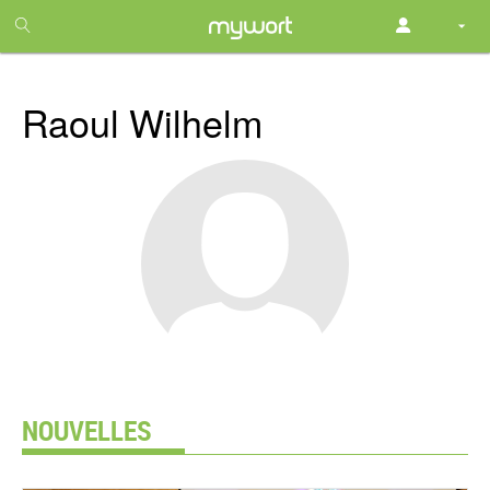
1
month
free
Raoul Wilhelm
NOUVELLES