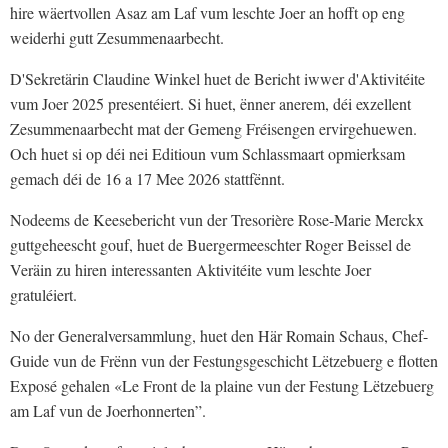
hire wäertvollen Asaz am Laf vum leschte Joer an hofft op eng
weiderhi gutt Zesummenaarbecht.
D'Sekretärin Claudine Winkel huet de Bericht iwwer d'Aktivitéite
vum Joer 2025 presentéiert. Si huet, ënner anerem, déi exzellent
Zesummenaarbecht mat der Gemeng Fréisengen ervirgehuewen.
Och huet si op déi nei Editioun vum Schlassmaart opmierksam
gemach déi de 16 a 17 Mee 2026 stattfënnt.
Nodeems de Keesebericht vun der Tresorière Rose-Marie Merckx
guttgeheescht gouf, huet de Buergermeeschter Roger Beissel de
Veräin zu hiren interessanten Aktivitéite vum leschte Joer
gratuléiert.
No der Generalversammlung, huet den Här Romain Schaus, Chef-
Guide vun de Frënn vun der Festungsgeschicht Lëtzebuerg e flotten
Exposé gehalen «Le Front de la plaine vun der Festung Lëtzebuerg
am Laf vun de Joerhonnerten”.