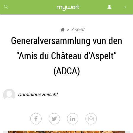
1
month
free
Aspelt
Generalversammlung vun den
“Amis du Château d’Aspelt”
(ADCA)
Dominique Reischl