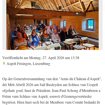
Veröffentlicht am Montag, 27. April 2026 um 13:38
Aspelt Frisingen, Luxemburg
Op der Generalversammlung vun den "Amis du Château d'Aspelt",
déi Mëtt Abrëll 2026 am Sall Busleyden am Schlass vun Uespelt
ofgehale gouf, huet de Präsident, Jean-Paul Schong d'Memberen a
Frënn vum Schlass vun Aspelt, souwéi d'Gemengevertrieder
begréisst. Hien huet sech bei de Membere vum Comité bedankt fir