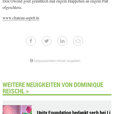
Den Owend gouf gemittlech mat engem Häppchen an engem Patt
ofgeschloss.
www.chateau-aspelt.lu
Unpassenden Inhalt angeben
WEITERE NEUIGKEITEN VON DOMINIQUE
REISCHL >
Unity Foundation bedankt sech bei Li