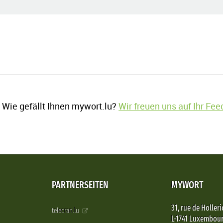
Wie gefällt Ihnen mywort.lu?
Wir freuen uns auf Ihr Fe
PARTNERSEITEN
MYWORT
31, rue de Holleri
telecran.lu
L-1741 Luxembou