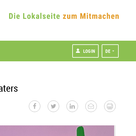
LOGIN
DE
aters