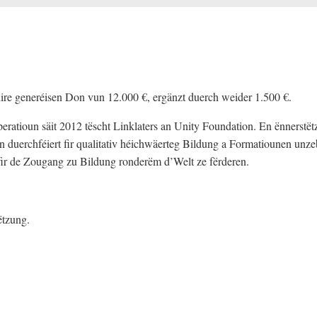
hire generéisen Don vun 12.000 €, ergänzt duerch weider 1.500 €.
ratioun säit 2012 tëscht Linklaters an Unity Foundation. En ënnerstët
n duerchféiert fir qualitativ héichwäerteg Bildung a Formatiounen unz
t fir de Zougang zu Bildung ronderëm d’Welt ze fërderen.
ëtzung.