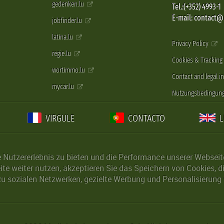
gedenken.lu
Tel.:(+352) 4993-1
E-mail: contact
jobfinder.lu
latina.lu
Privacy Policy
regie.lu
Cookies & Tracking
wortimmo.lu
Contact and legal i
mycar.lu
Nutzungsbedingun
VIRGULE
CONTACTO
Nutzererlebnis zu bieten und die Performance unserer Webseite 
ite weiter nutzen, akzeptieren Sie das Speichern von Cookies, 
u sozialen Netzwerken, gezielte Werbung und Personalisierung 