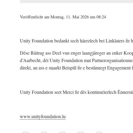
Veröffentlicht am Montag, 11. Mai 2026 um 08:24
Unity Foundation bedankt sech häerzlech bei Linklaters fir 
Dëse Bäitrag ass Deel vun enger laangjäreger an enker Koope
d’Aarbecht, déi Unity Foundation mat Partnerorganisatioune
direkt, an ass e staarkt Beispill fir e bestännegt Engagemen
Unity Foundation seet Merci fir dës kontinuéierlech Ënnerst
www.unityfoundation.lu