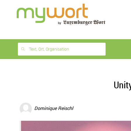
1
month
free
Text, Ort, Organisation
Unit
Dominique Reischl