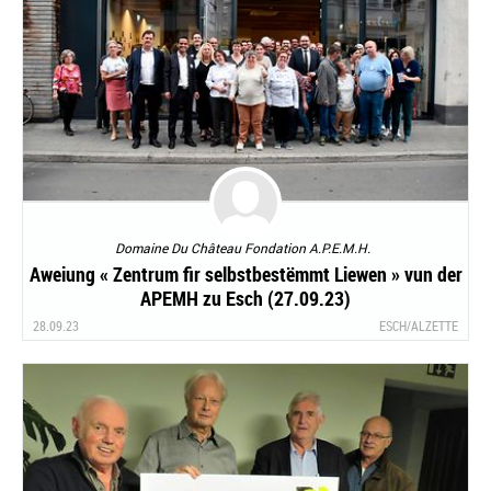
Domaine Du Château Fondation A.P.E.M.H.
Aweiung « Zentrum fir selbstbestëmmt Liewen » vun der
APEMH zu Esch (27.09.23)
28.09.23
ESCH/ALZETTE