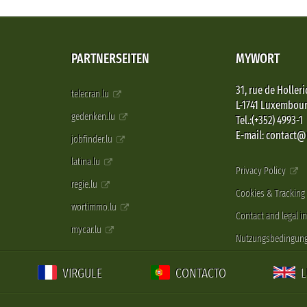
PARTNERSEITEN
MYWORT
31, rue de Holleri
telecran.lu
L-1741 Luxembou
gedenken.lu
Tel.:(+352) 4993-1
E-mail: contact
jobfinder.lu
latina.lu
Privacy Policy
regie.lu
Cookies & Tracking
wortimmo.lu
Contact and legal i
mycar.lu
Nutzungsbedingun
VIRGULE
CONTACTO