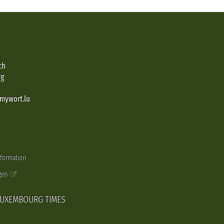
ch
rg
@mywort.lu
nformation
gen
LUXEMBOURG TIMES