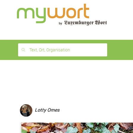
1
month
free
Text, Ort, Organisation
Lotty Omes