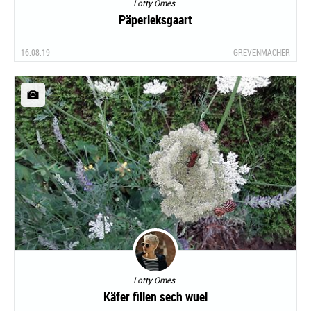
Lotty Omes
Päperleksgaart
16.08.19
GREVENMACHER
Lotty Omes
Käfer fillen sech wuel