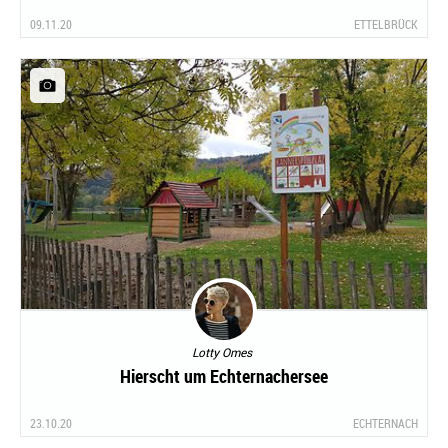
09.11.20
ETTELBRÜCK
Lotty Omes
Hierscht um Echternachersee
23.10.20
ECHTERNACH