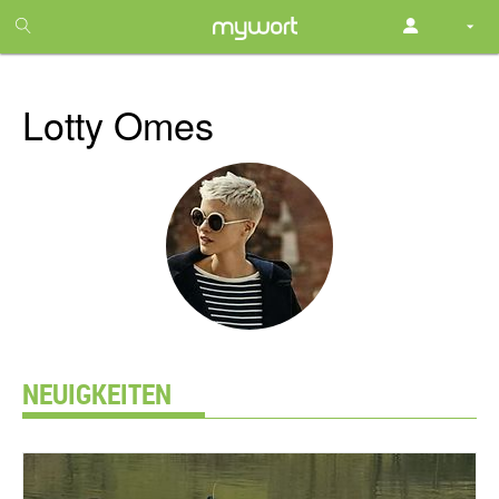
1
month
free
Lotty Omes
NEUIGKEITEN