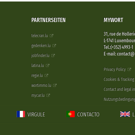
PARTNERSEITEN
MYWORT
31, rue de Holleri
telecran.lu
L-1741 Luxembou
gedenken.lu
Tel.:(+352) 4993-1
E-mail: contact
jobfinder.lu
latina.lu
Privacy Policy
regie.lu
Cookies & Tracking
wortimmo.lu
Contact and legal i
mycar.lu
Nutzungsbedingun
VIRGULE
CONTACTO