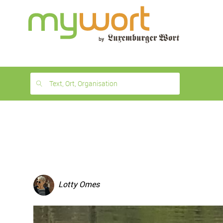
1
month
free
Text, Ort, Organisation
Lotty Omes