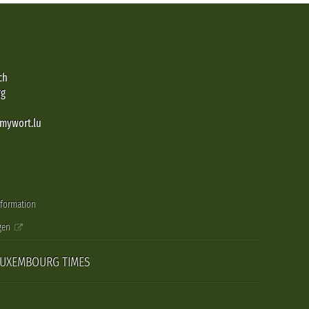
ch
rg
@mywort.lu
nformation
gen
LUXEMBOURG TIMES