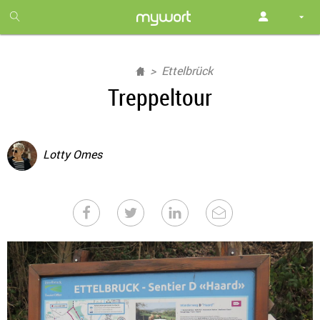
1
month
free
Ettelbrück
Treppeltour
Lotty Omes