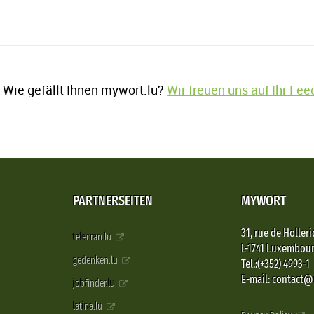
Wie gefällt Ihnen mywort.lu?
Wir freuen uns auf Ihr Fe
PARTNERSEITEN
MYWORT
31, rue de Holleri
telecran.lu
L-1741 Luxembou
gedenken.lu
Tel.:(+352) 4993-1
E-mail: contact
jobfinder.lu
latina.lu