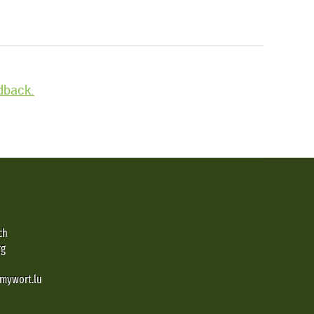
edback.
ch
rg
@mywort.lu