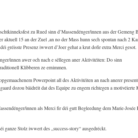
htkinneksfest zu Rued sinn d’Massendénger/innen aus der Gemeng Be
 der aktuell 15 an der Zuel ,an no der Mass hunn sech spontan nach 2 K
éi gréisste Presenz iwwert d’Joer gehat a krut dofir extra Merci gesot.
ger/innen awer och nach e sëllegen aner Aktivitéiten: Do sinn
traditionell Klibberen ze ernimmen.
pgemaachenem Powerpoint all des Aktivitéiten an nach anerer presenté
gaard dozou bäidréit dat des Equipe zu engem richtegen a motivéierte 
sendénger/innen als Merci fir déi gutt Begleedung dem Marie-Josée 
i ganze Stolz iwwert des „success-story“ ausgedréckt.