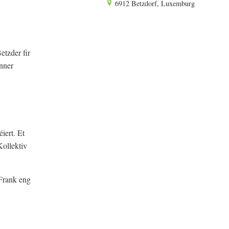
6912 Betzdorf, Luxemburg
tzder fir
anner
iert. Et
Kollektiv
Frank eng