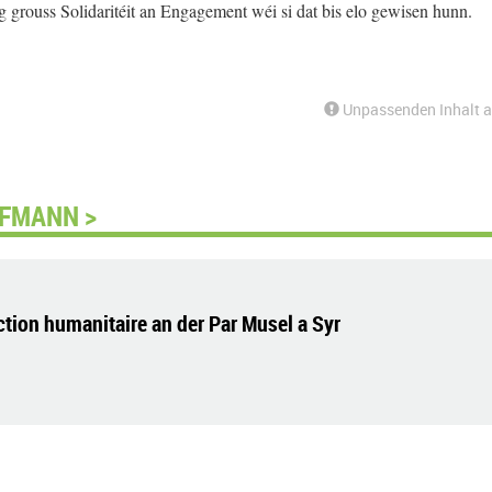
grouss Solidaritéit an Engagement wéi si dat bis elo gewisen hunn.
Unpassenden Inhalt 
FFMANN >
ion humanitaire an der Par Musel a Syr