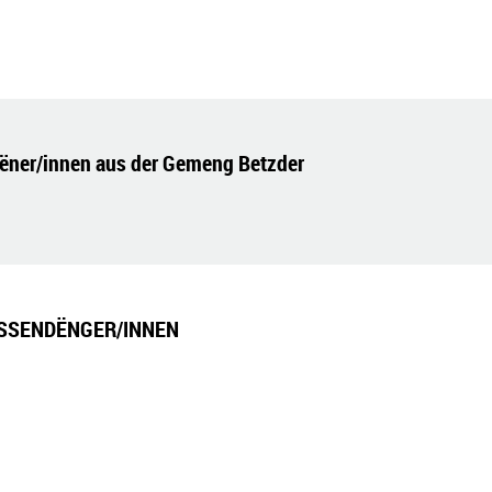
ëner/innen aus der Gemeng Betzder
ASSENDËNGER/INNEN