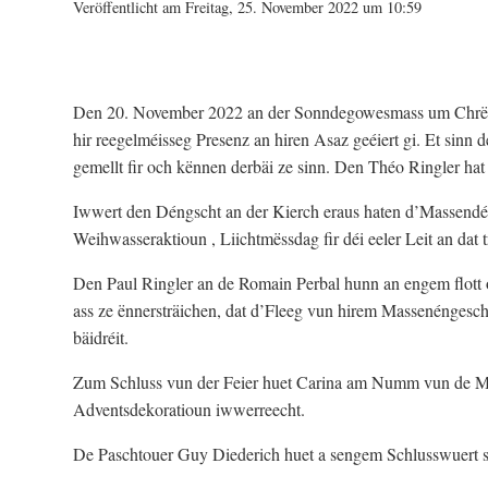
Veröffentlicht am Freitag, 25. November 2022 um 10:59
Den 20. November 2022 an der Sonndegowesmass um Chrësc
hir reegelméisseg Presenz an hiren Asaz geéiert gi. Et sinn
gemellt fir och kënnen derbäi ze sinn. Den Théo Ringler hat d
Iwwert den Déngscht an der Kierch eraus haten d’Massendén
Weihwasseraktioun , Liichtmëssdag fir déi eeler Leit an dat 
Den Paul Ringler an de Romain Perbal hunn an engem flott o
ass ze ënnersträichen, dat d’Fleeg vun hirem Massenéngesch
bäidréit.
Zum Schluss vun der Feier huet Carina am Numm vun de Mas
Adventsdekoratioun iwwerreecht.
De Paschtouer Guy Diederich huet a sengem Schlusswuert sé