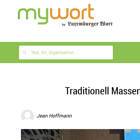
1
month
free
Text, Ort, Organisation
Traditionell Mass
Jean Hoffmann