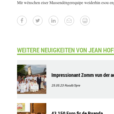
Mir wënschen eiser Massendéngerequipe weiderhin esou eng 
WEITERE NEUIGKEITEN VON JEAN HO
Impressionant Zomm vun der act
25.05.23
Roodt/Syre
43.150 Euro fir de Ruanda