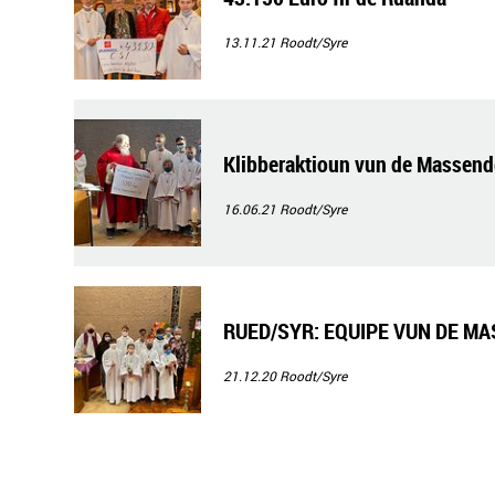
13.11.21
Roodt/Syre
Klibberaktioun vun de Massend
16.06.21
Roodt/Syre
RUED/SYR: EQUIPE VUN DE M
21.12.20
Roodt/Syre