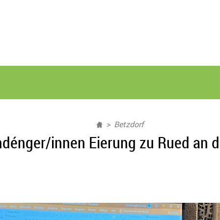
Betzdorf
endénger/innen Eierung zu Rued an 