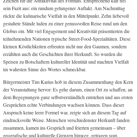
Zeichen für die Attraktivität des Formats. Entsprechend klar fiel
sein Fazit aus: ein rundum gelungener Auftakt. Am Nachmittag
rückte die kulinarische Vielfalt in den Mittelpunkt. Zehn liebevoll
gestaltete Stände luden zu einer genussvollen Reise rund um den
Globus ein. Mit viel Engagement und Kreativität präsentierten die
teilnehmenden Nationen typische Street-Food-Spezialitäten. Diese
kleinen Köstlichkeiten erfreuten nicht nur den Gaumen, sondern
erzählten auch die Geschichten ihrer Herkunft. So wurden die
Speisen zu Botschaftern kultureller Identität und machten Vielfalt
im wahrsten Sinne des Wortes schmeckbar.
Bürgermeister Tim Karius hob in diesem Zusammenhang den Kern
der Veranstaltung hervor: Es gehe darum, einen Ort zu schaffen, an
dem Begegnungen ganz selbstverständlich entstehen und aus ersten
Gesprächen echte Verbindungen wachsen können. Dass dieser
Anspruch keine leere Formel war, zeigte sich an diesem Tag auf
eindrucksvolle Weise. Menschen verschiedenster Herkunft fanden
zusammen, kamen ins Gespräch und feierten gemeinsam – über
geografische und kulturelle Grenzen hinweg, getragen vom