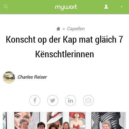
1
month
free
Capellen
Konscht op der Kap mat gläich 7
Kënschtlerinnen
Charles Reiser