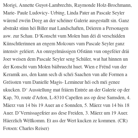
Morigi, Annette Guyot-Lambrechts, Raymonde Holz-Brochmann,
Marie- Paule Ludovicy- Urbing, Linda Pater an Pascale Seyler
wärend zwéin Deeg an der schéiner Galerie ausgestallt sin. Ganz
abstrakt stinn héi Biller mat Landschaften, Déieren a Personagen
asw. zur Schau. D‘Konscht vum Molen hun déi di verschidden
Künschtlerinnen an engem Molcours vum Pascale Seyler ganz
intensiv geléiert. An onregelmässigen Ofstänn vun ongeféier dräi
Joer weisen dem Pascale Seyler seng Schüler, wat hat hinnen un
der Konscht vum Molen bäibruecht huet. Wien e Frënd vun der
Keramik ass, den kann sech di schéi Saachen vun alle Formen a
Gréissten vum Danielle Magis- Lemineur héi och méi genee
ukucken. D‘ Ausstellung mat fräiem Entrée an der Galerie op der
Kap, 70, route d’Arlon, L-8310 Capellen ass op dese Samsden, 4.
Mäerz vun 14 bis 19 Auer an e Sonnden, 5. Mäerz vun 14 bis 18
Auer. D’Vernissagefeier ass dese Freiden, 3. Mäerz um 19 Auer.
Häerzlich Wëllkomm. Et ass der Wert kucken ze kommen. (CR)
Fotoen: Charles Reiser)