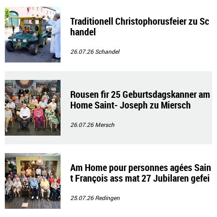
Traditionell Christophorusfeier zu Sc
handel
26.07.26
Schandel
Rousen fir 25 Geburtsdagskanner am
Home Saint- Joseph zu Miersch
26.07.26
Mersch
Am Home pour personnes agées Sain
t François ass mat 27 Jubilaren gefei
ert gin
25.07.26
Redingen