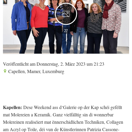
27
Veröffentlicht am Donnerstag, 2. März 2023 um 21:23
Capellen, Mamer, Luxemburg
Kapellen:
Dese Weekend ass d‘Galerie op der Kap schéi gefëllt
mat Molereien a Keramik. Ganz vielfälltig sin di wonnerbar
Molereinen realiséiert mat ënnerschidlichen Techniken, Collagen
am Acryl op Toile, déi vun de Künstlerinnen Patrizia Cassone-