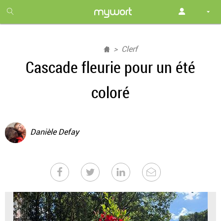
1
month
free
Clerf
Cascade fleurie pour un été
coloré
Danièle Defay