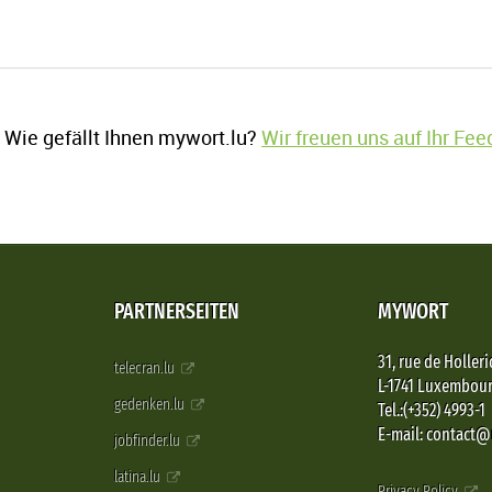
Wie gefällt Ihnen mywort.lu?
Wir freuen uns auf Ihr Fe
PARTNERSEITEN
MYWORT
31, rue de Holleri
telecran.lu
L-1741 Luxembou
gedenken.lu
Tel.:(+352) 4993-1
E-mail: contact
jobfinder.lu
latina.lu
Privacy Policy