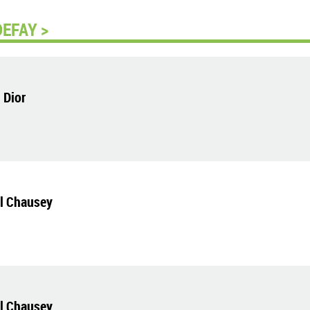
DEFAY >
 Dior
el Chausey
el Chausey