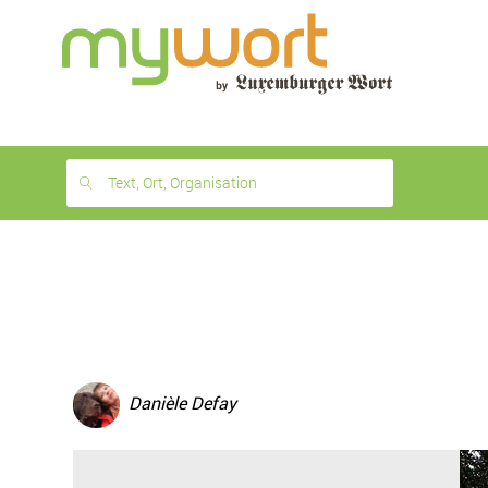
1
month
free
Text, Ort, Organisation
Danièle Defay