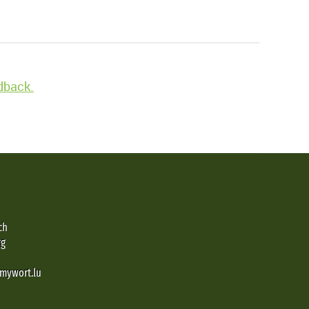
edback.
ch
rg
@mywort.lu