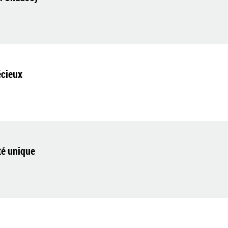
écieux
té unique