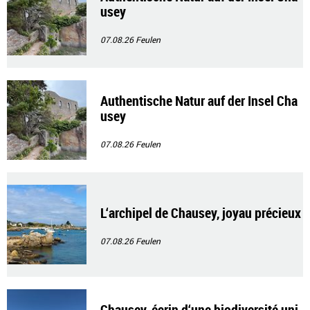
usey
07.08.26
Feulen
Authentische Natur auf der Insel Cha
usey
07.08.26
Feulen
L‘archipel de Chausey, joyau précieux
07.08.26
Feulen
Chausey, écrin d‘une biodiversité uni