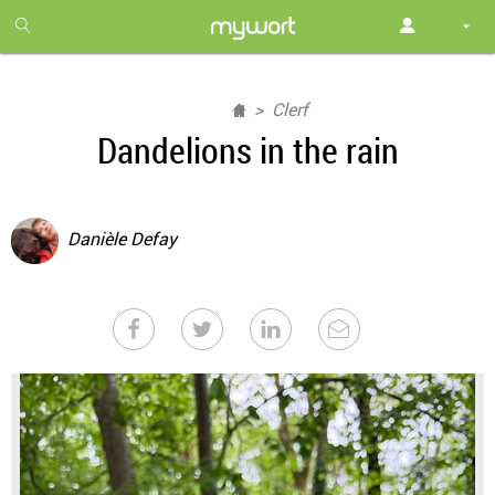
1
month
free
Clerf
Dandelions in the rain
Danièle Defay