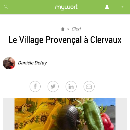
1
month
free
Clerf
Le Village Provençal à Clervaux
Danièle Defay