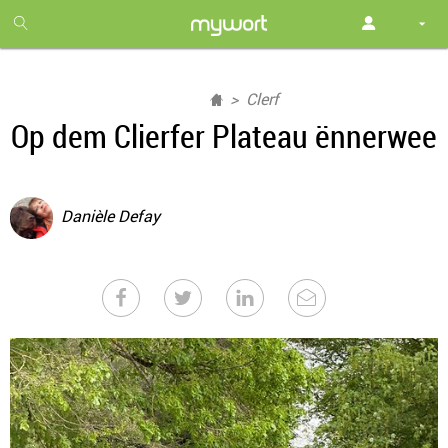
1
month
free
Clerf
Op dem Clierfer Plateau ënnerwee
Danièle Defay