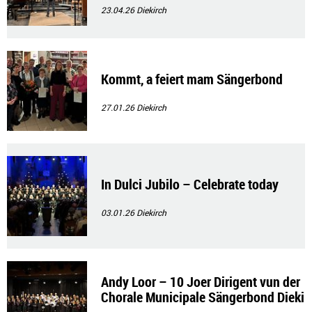
23.04.26
Diekirch
Kommt, a feiert mam Sängerbond
27.01.26
Diekirch
In Dulci Jubilo – Celebrate today
03.01.26
Diekirch
Andy Loor – 10 Joer Dirigent vun der
Chorale Municipale Sängerbond Dieki