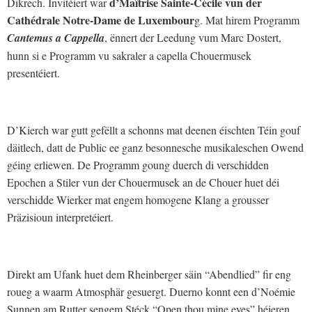
d’Maîtrise Sainte-Cécile vun der
Dikrech. Invitéiert war
Cathédrale Notre-Dame de Luxembour
g. Mat hirem Programm
Cantemus a Cappella
, ënnert der Leedung vum Marc Dostert,
hunn si e Programm vu sakraler a capella Chouermusek
presentéiert.
D’Kierch war gutt gefëllt a schonns mat deenen éischten Téin gouf
däitlech, datt de Public ee ganz besonnesche musikaleschen Owend
géing erliewen. De Programm goung duerch di verschidden
Epochen a Stiler vun der Chouermusek an de Chouer huet déi
verschidde Wierker mat engem homogene Klang a grousser
Präzisioun interpretéiert.
Direkt am Ufank huet dem Rheinberger säin “Abendlied” fir eng
roueg a waarm Atmosphär gesuergt. Duerno konnt een d’Noémie
Sunnen am Rutter sengem Stéck “Open thou mine eyes” héieren.