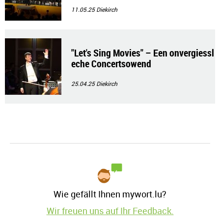
rch
11.05.25
Diekirch
"Let's Sing Movies" – Een onvergiessl
eche Concertsowend
25.04.25
Diekirch
Wie gefällt Ihnen mywort.lu?
Wir freuen uns auf Ihr Feedback.