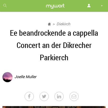
1
month
free
Diekirch
Ee beandrockende a cappella
Concert an der Dikrecher
Parkierch
Joelle Muller