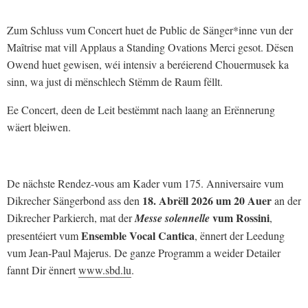
Zum Schluss vum Concert huet de Public de Sänger*inne vun der
Maîtrise mat vill Applaus a Standing Ovations Merci gesot. Dësen
Owend huet gewisen, wéi intensiv a beréierend Chouermusek ka
sinn, wa just di mënschlech Stëmm de Raum fëllt.
Ee Concert, deen de Leit bestëmmt nach laang an Erënnerung
wäert bleiwen.
De nächste Rendez-vous am Kader vum 175. Anniversaire vum
18. Abrëll 2026 um 20 Auer
Dikrecher Sängerbond ass den
an der
vum Rossini
Dikrecher Parkierch, mat der
Messe solennelle
,
Ensemble Vocal Cantica
presentéiert vum
, ënnert der Leedung
vum Jean-Paul Majerus. De ganze Programm a weider Detailer
fannt Dir ënnert
www.sbd.lu
.