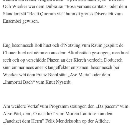
Och Wierker wéi dem Dubra säi “Rosa vernans caritatis” oder dem
Standfort säi “Beati Quorum via” hunn di grouss Diversitéit vum
Ensembel gewisen.
Eng besonnesch Roll huet och d’Notzung vum Raum gespillt: de
Chouer huet net nëmmen aus dem Altorberäich gesongen, mee huet
sech och op verschidde Plazen an der Kierch verdeelt. Doduerch
sinn ëmmer nees aner Klangeffekter entstanen, besonnesch bei
Wierker wéi dem Franz Biebl säin „Ave Maria“ oder dem
„Immortal Bach“ vum Knut Nystedt.
Am weidere Verlaf vum Programm stoungen den „Da pacem“ vum
Arvo Pärt, den „O nata lux“ vum Morten Lauridsen an den
„Jauchzet dem Herrn” Felix Mendelssohn op der Affiche.