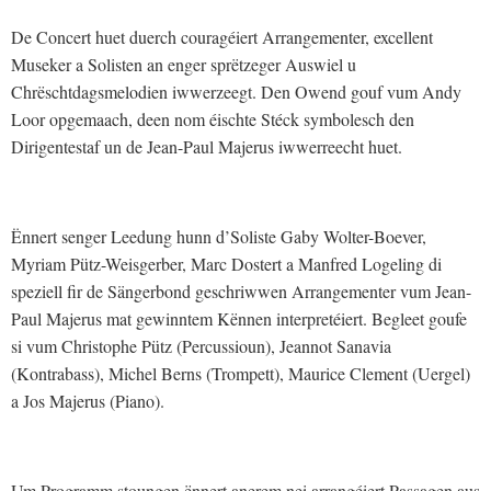
De Concert huet duerch couragéiert Arrangementer, excellent
Museker a Solisten an enger sprëtzeger Auswiel u
Chrëschtdagsmelodien iwwerzeegt. Den Owend gouf vum Andy
Loor opgemaach, deen nom éischte Stéck symbolesch den
Dirigentestaf un de Jean-Paul Majerus iwwerreecht huet.
Ënnert senger Leedung hunn d’Soliste Gaby Wolter-Boever,
Myriam Pütz-Weisgerber, Marc Dostert a Manfred Logeling di
speziell fir de Sängerbond geschriwwen Arrangementer vum Jean-
Paul Majerus mat gewinntem Kënnen interpretéiert. Begleet goufe
si vum Christophe Pütz (Percussioun), Jeannot Sanavia
(Kontrabass), Michel Berns (Trompett), Maurice Clement (Uergel)
a Jos Majerus (Piano).
Um Programm stoungen ënnert anerem nei arrangéiert Passagen aus