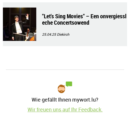
"Let's Sing Movies" – Een onvergiessl
eche Concertsowend
25.04.25
Diekirch
Wie gefällt Ihnen mywort.lu?
Wir freuen uns auf Ihr Feedback.