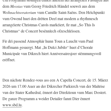
dem
Messias
vum Georg Friedrich Händel souwéi aus dem
Weihnachtsoratorium
vum Camille Saint-Saëns. Den Héichpunkt
vum Owend huet den drëtten Deel mat modern a rhythmesch
arrangéierte Christmas Carols markéiert, fir mat „So This Is
Christmas“ de Concert besënnlech ofzeschléissen.
Fir déi passend Atmosphär hunn Toun a Luucht vum Paul
Hoffmann gesuergt. Mat „In Dulci Jubilo“ huet d’Chorale
Municipale vun Dikrech hiert Anniversairesjoer stëmmungsvoll
erëffnet.
Den nächste Rendez-vous ass een A Capella Concert, de 15. Mäerz
2026 um 17.00 Auer an der Dikrecher Parkierch vun der Maîtrise
vun der Stater Kathedral, ënnert der Direktioun vum Marc Dostert.
De ganze Programm a weider Detailer fannt Dier ënnert
www.sbd.lu
.