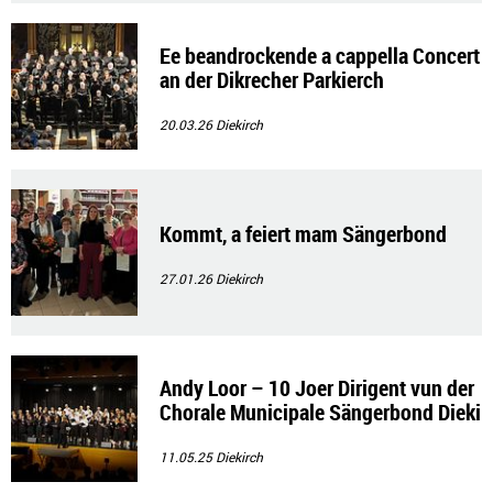
Ee beandrockende a cappella Concert
an der Dikrecher Parkierch
20.03.26
Diekirch
Kommt, a feiert mam Sängerbond
27.01.26
Diekirch
Andy Loor – 10 Joer Dirigent vun der
Chorale Municipale Sängerbond Dieki
rch
11.05.25
Diekirch