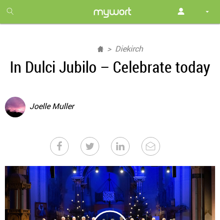
1
month
free
Diekirch
In Dulci Jubilo – Celebrate today
Joelle Muller