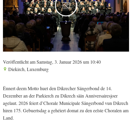
2
Veröffentlicht am Samstag, 3. Januar 2026 um 10:40
Diekirch, Luxemburg
Ënnert deem Motto huet den Dikrecher Sängerbond de 14.
Dezember an der Parkierch zu Dikrech säin Anniversairesjoer
agelaut. 2026 feiert d’Chorale Municipale Sängerbond vun Dikrech
hiren 175. Gebuertsdag a gehéiert domat zu den eelste Choralen am
Land.