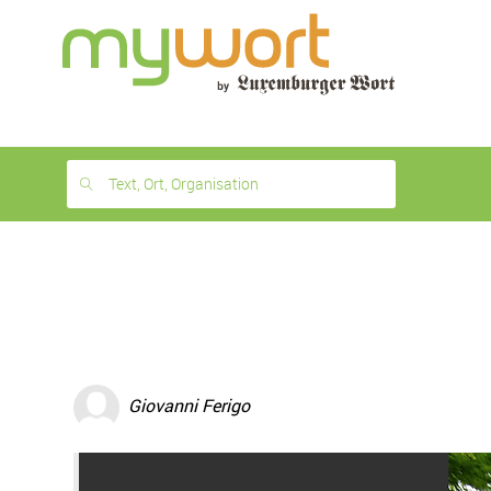
1
month
free
Text, Ort, Organisation
Giovanni Ferigo