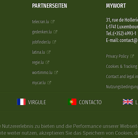
PARTNERSEITEN
MYWORT
31, rue de Holleri
telecran.lu
L-1741 Luxembou
gedenken.lu
Tel.:(+352) 4993-1
E-mail: contact
jobfinder.lu
latina.lu
Privacy Policy
regie.lu
Cookies & Tracking
wortimmo.lu
Contact and legal i
mycar.lu
Nutzungsbedingun
VIRGULE
CONTACTO
Nutzererlebnis zu bieten und die Performance unserer Webseite 
ite weiter nutzen, akzeptieren Sie das Speichern von Cookies, 