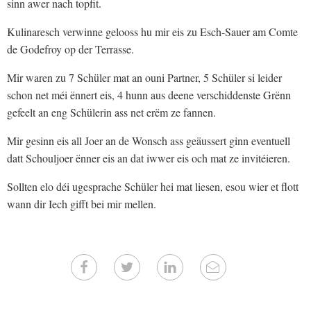
sinn awer nach topfit.
Kulinaresch verwinne gelooss hu mir eis zu Esch-Sauer am Comte
de Godefroy op der Terrasse.
Mir waren zu 7 Schüler mat an ouni Partner, 5 Schüler si leider
schon net méi ënnert eis, 4 hunn aus deene verschiddenste Grënn
gefeelt an eng Schülerin ass net erëm ze fannen.
Mir gesinn eis all Joer an de Wonsch ass geäussert ginn eventuell
datt Schouljoer ënner eis an dat iwwer eis och mat ze invitéieren.
Sollten elo déi ugesprache Schüler hei mat liesen, esou wier et flott
wann dir Iech gifft bei mir mellen.