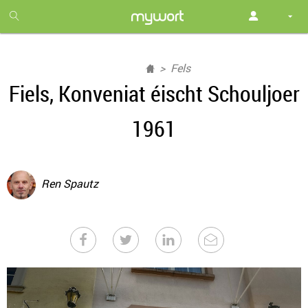
1
month
free
Fels
Fiels, Konveniat éischt Schouljoer
1961
Ren Spautz