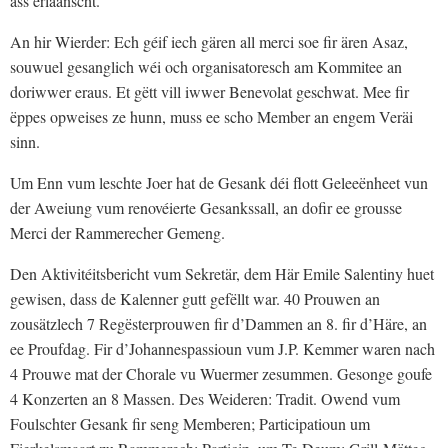
ass erlaanscht.
An hir Wierder: Ech géif iech gären all merci soe fir ären Asaz,
souwuel gesanglich wéi och organisatoresch am Kommitee an
doriwwer eraus. Et gëtt vill iwwer Benevolat geschwat. Mee fir
ëppes opweises ze hunn, muss ee scho Member an engem Veräi
sinn.
Um Enn vum leschte Joer hat de Gesank déi flott Geleeënheet vun
der Aweiung vum renovéierte Gesankssall, an dofir ee grousse
Merci der Rammerecher Gemeng.
Den Aktivitéitsbericht vum Sekretär, dem Här Emile Salentiny huet
gewisen, dass de Kalenner gutt gefëllt war. 40 Prouwen an
zousätzlech 7 Regësterprouwen fir d’Dammen an 8. fir d’Häre, an
ee Proufdag. Fir d’Johannespassioun vum J.P. Kemmer waren nach
4 Prouwe mat der Chorale vu Wuermer zesummen. Gesonge goufe
4 Konzerten an 8 Massen. Des Weideren: Tradit. Owend vum
Foulschter Gesank fir seng Memberen; Participatioun um