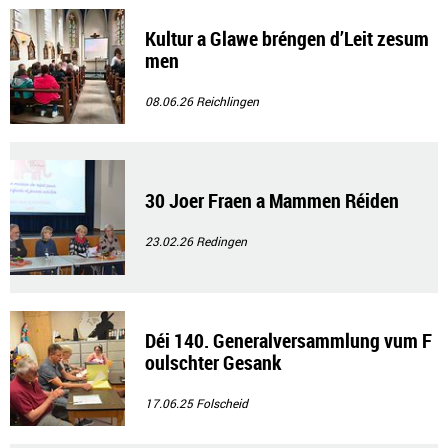
Kultur a Glawe bréngen d’Leit zesum
men
08.06.26
Reichlingen
30 Joer Fraen a Mammen Réiden
23.02.26
Redingen
Déi 140. Generalversammlung vum F
oulschter Gesank
17.06.25
Folscheid