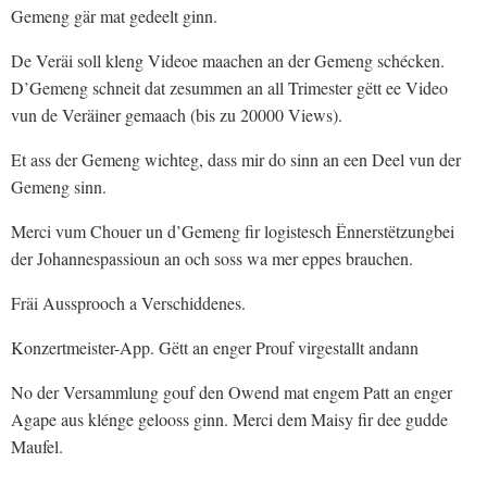
Gemeng gär mat gedeelt ginn.
De Veräi soll kleng Videoe maachen an der Gemeng schécken.
D’Gemeng schneit dat zesummen an all Trimester gëtt ee Video
vun de Veräiner gemaach (bis zu 20000 Views).
Et ass der Gemeng wichteg, dass mir do sinn an een Deel vun der
Gemeng sinn.
Merci vum Chouer un d’Gemeng fir logistesch Ënnerstëtzungbei
der Johannespassioun an och soss wa mer eppes brauchen.
Fräi Aussprooch a Verschiddenes.
Konzertmeister-App. Gëtt an enger Prouf virgestallt andann
No der Versammlung gouf den Owend mat engem Patt an enger
Agape aus klénge gelooss ginn. Merci dem Maisy fir dee gudde
Maufel.