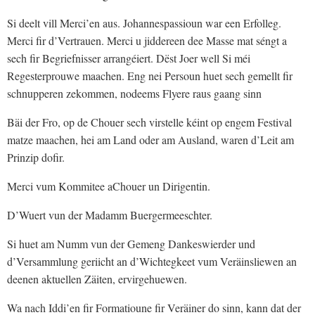
Si deelt vill Merci’en aus. Johannespassioun war een Erfolleg.
Merci fir d’Vertrauen. Merci u jiddereen dee Masse mat séngt a
sech fir Begriefnisser arrangéiert. Dëst Joer well Si méi
Regesterprouwe maachen. Eng nei Persoun huet sech gemellt fir
schnupperen zekommen, nodeems Flyere raus gaang sinn
Bäi der Fro, op de Chouer sech virstelle kéint op engem Festival
matze maachen, hei am Land oder am Ausland, waren d’Leit am
Prinzip dofir.
Merci vum Kommitee aChouer un Dirigentin.
D’Wuert vun der Madamm Buergermeeschter.
Si huet am Numm vun der Gemeng Dankeswierder und
d’Versammlung geriicht an d’Wichtegkeet vum Veräinsliewen an
deenen aktuellen Zäiten, ervirgehuewen.
Wa nach Iddi’en fir Formatioune fir Veräiner do sinn, kann dat der