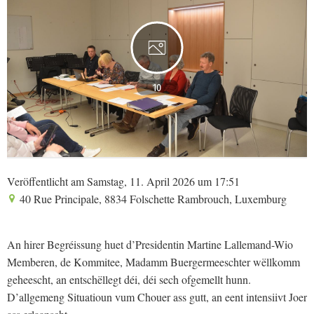
10
Veröffentlicht am Samstag, 11. April 2026 um 17:51
40 Rue Principale, 8834 Folschette Rambrouch, Luxemburg
An hirer Begréissung huet d’Presidentin Martine Lallemand-Wio
Memberen, de Kommitee, Madamm Buergermeeschter wëllkomm
geheescht, an entschëllegt déi, déi sech ofgemellt hunn.
D’allgemeng Situatioun vum Chouer ass gutt, an eent intensiivt Joer