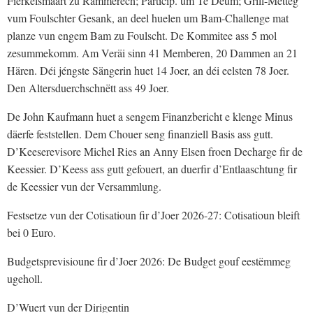
Fierkelsmaart zu Rammerech; Particip. um Te Deum; Grill-Mëtteg
vum Foulschter Gesank, an deel huelen um Bam-Challenge mat
planze vun engem Bam zu Foulscht. De Kommitee ass 5 mol
zesummekomm. Am Veräi sinn 41 Memberen, 20 Dammen an 21
Hären. Déi jéngste Sängerin huet 14 Joer, an déi eelsten 78 Joer.
Den Altersduerchschnëtt ass 49 Joer.
De John Kaufmann huet a sengem Finanzbericht e klenge Minus
däerfe feststellen. Dem Chouer seng finanziell Basis ass gutt.
D’Keeserevisore Michel Ries an Anny Elsen froen Decharge fir de
Keessier. D’Keess ass gutt gefouert, an duerfir d’Entlaaschtung fir
de Keessier vun der Versammlung.
Festsetze vun der Cotisatioun fir d’Joer 2026-27: Cotisatioun bleift
bei 0 Euro.
Budgetsprevisioune fir d’Joer 2026: De Budget gouf eestëmmeg
ugeholl.
D’Wuert vun der Dirigentin