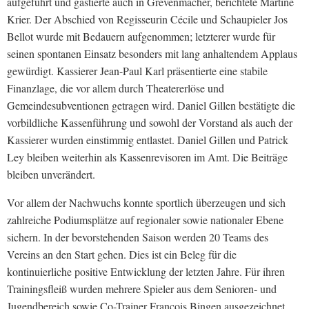
aufgeführt und gastierte auch in Grevenmacher, berichtete Martine
Krier. Der Abschied von Regisseurin Cécile und Schaupieler Jos
Bellot wurde mit Bedauern aufgenommen; letzterer wurde für
seinen spontanen Einsatz besonders mit lang anhaltendem Applaus
gewürdigt. Kassierer Jean-Paul Karl präsentierte eine stabile
Finanzlage, die vor allem durch Theatererlöse und
Gemeindesubventionen getragen wird. Daniel Gillen bestätigte die
vorbildliche Kassenführung und sowohl der Vorstand als auch der
Kassierer wurden einstimmig entlastet. Daniel Gillen und Patrick
Ley bleiben weiterhin als Kassenrevisoren im Amt. Die Beiträge
bleiben unverändert.
Vor allem der Nachwuchs konnte sportlich überzeugen und sich
zahlreiche Podiumsplätze auf regionaler sowie nationaler Ebene
sichern. In der bevorstehenden Saison werden 20 Teams des
Vereins an den Start gehen. Dies ist ein Beleg für die
kontinuierliche positive Entwicklung der letzten Jahre. Für ihren
Trainingsfleiß wurden mehrere Spieler aus dem Senioren- und
Jugendbereich sowie Co-Trainer François Bingen ausgezeichnet.