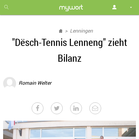
1
month
free
Lenningen
"Dësch-Tennis Lenneng" zieht
Bilanz
Romain Welter