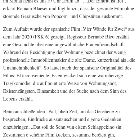
im Monat heißt es um 19 Uhr „Film ab!“. „Der Eintritt ist frei“,
erklärt Romain Blaeser und fügt hinzu, dass der gesamte Film ohne
störende Geräusche von Popcorn- und Chipstüten auskommt.
Zum Auftakt wurde der spanische Film „Vier Wände für Zwei“ aus
dem Jahr 2020 (FSK 6) gezeigt. Regisseur Bernabé Rico erzählt
eine Geschichte über eine ungewöhnliche Frauenfreundschaft.
Während der Besichtigung der Wohnung bezeichnet der wenig
professionelle Immobilienmakler die alte Dame, kurzerhand als „die
Unannehmlichkeit“. So lautet auch der spanische Originaltitel des
Films: El inconveniente. Es entwickelt sich eine warmherzige
Tragikomödie, die auf pointierte Weise von Wohnungsnot,
Existenzängsten, Einsamkeit und der Suche nach dem Sinn des
Lebens erzählt.
Beim anschließenden „Patt, blieb Zeit, um das Gesehene zu
besprechen, Eindrücke auszutauschen und eigene Gedanken
einzubringen. „Dat soll de Sënn vun eisem Schlappekino sin:
Zesummen e schéine Film kucken, zesumme beréiert gin,