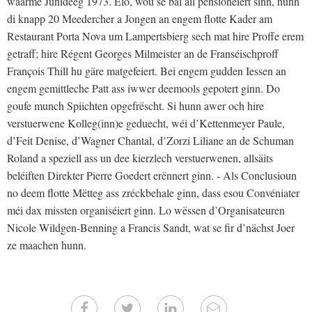
waarme Junideeg 1973. Elo, wou se bal all pensionéiert sinn, hunn
di knapp 20 Meedercher a Jongen an engem flotte Kader am
Restaurant Porta Nova um Lampertsbierg sech mat hire Proffe erem
getraff; hire Régent Georges Milmeister an de Franséischproff
François Thill hu gäre matgefeiert. Bei engem gudden Iessen an
engem gemittleche Patt ass iwwer deemools gepotert ginn. Do
goufe munch Spiichten opgefrëscht. Si hunn awer och hire
verstuerwene Kolleg(inn)e geduecht, wéi d’Kettenmeyer Paule,
d’Feit Denise, d’Wagner Chantal, d’Zorzi Liliane an de Schuman
Roland a speziell ass un dee kierzlech verstuerwenen, allsäits
beléiften Direkter Pierre Goedert erënnert ginn. - Als Conclusioun
no deem flotte Mëtteg ass zréckbehale ginn, dass esou Convéniater
méi dax missten organiséiert ginn. Lo wëssen d’Organisateuren
Nicole Wildgen-Benning a Francis Sandt, wat se fir d’nächst Joer
ze maachen hunn.