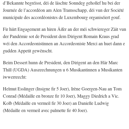
d’Bekannte begréisst, déi de läschte Sonndeg gehollef hu bei der
Journée de l’accordéon am Alen Tramsschapp, déi vun der Société
municipale des accordéonistes de Luxembourg organiséiert gouf.
Fir hiirt Engagement an hiren Äifer an der méi schwiereger Zäit vun
der Pandémie sot de President dem Dirigent Romain Kraus grad
wéi den Accordeonistinnen an Accordeoniste Merci an huet dann e
gudden Appetit gewënscht.
Beim Dessert hunn de President, den Dirigent an den Här Marc
Thill (UGDA) Auszeechnungen u 6 Musikantinnen a Musikanten
iwwerreecht:
Helmut Esslinger (Insigne fir 5 Joer), Irène Goergen-Nau an Tom
Conrad (Médaille en bronze fir 10 Joer), Maggy Diedrich a Vic.
Kolb (Médaille en vermeil fir 30 Joer) an Danielle Ludwig
(Médaille en vermeil avec palmette fir 40 Joer).