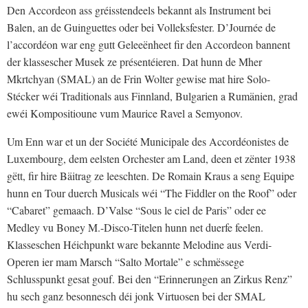
Den Accordeon ass gréisstendeels bekannt als Instrument bei
Balen, an de Guinguettes oder bei Volleksfester. D’Journée de
l’accordéon war eng gutt Geleeënheet fir den Accordeon bannent
der klassescher Musek ze présentéieren. Dat hunn de Mher
Mkrtchyan (SMAL) an de Frin Wolter gewise mat hire Solo-
Stécker wéi Traditionals aus Finnland, Bulgarien a Rumänien, grad
ewéi Kompositioune vum Maurice Ravel a Semyonov.
Um Enn war et un der Société Municipale des Accordéonistes de
Luxembourg, dem eelsten Orchester am Land, deen et zënter 1938
gëtt, fir hire Bäitrag ze leeschten. De Romain Kraus a seng Equipe
hunn en Tour duerch Musicals wéi “The Fiddler on the Roof” oder
“Cabaret” gemaach. D’Valse “Sous le ciel de Paris” oder ee
Medley vu Boney M.-Disco-Titelen hunn net duerfe feelen.
Klasseschen Héichpunkt ware bekannte Melodine aus Verdi-
Operen ier mam Marsch “Salto Mortale” e schmëssege
Schlusspunkt gesat gouf. Bei den “Erinnerungen an Zirkus Renz”
hu sech ganz besonnesch déi jonk Virtuosen bei der SMAL