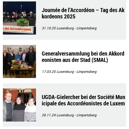
Journée de l’Accordéon – Tag des Ak
kordeons 2025
31.10.25
Luxemburg - Limpertsberg
Generalversammlung bei den Akkord
eonisten aus der Stad (SMAL)
17.03.25
Luxemburg - Limpertsberg
UGDA-Gielercher bei der Société Mun
icipale des Accordéonistes de Luxem
bourg
26.11.24
Luxemburg - Limpertsberg