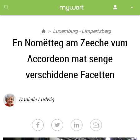
1
month
free
Luxemburg - Limpertsberg
En Nomëtteg am Zeeche vum
Accordeon mat senge
verschiddene Facetten
Danielle Ludwig