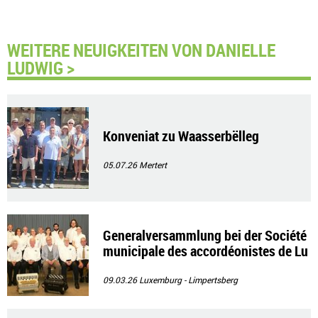
WEITERE NEUIGKEITEN VON DANIELLE
LUDWIG >
Konveniat zu Waasserbëlleg
05.07.26
Mertert
Generalversammlung bei der Société
municipale des accordéonistes de Lu
xembourg
09.03.26
Luxemburg - Limpertsberg