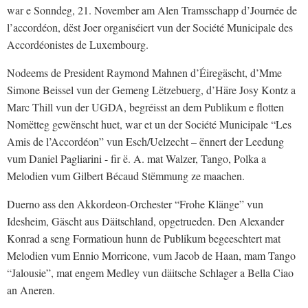
war e Sonndeg, 21. November am Alen Tramsschapp d’Journée de
l’accordéon, dëst Joer organiséiert vun der Société Municipale des
Accordéonistes de Luxembourg.
Nodeems de President Raymond Mahnen d’Éiregäscht, d’Mme
Simone Beissel vun der Gemeng Lëtzebuerg, d’Häre Josy Kontz a
Marc Thill vun der UGDA, begréisst an dem Publikum e flotten
Nomëtteg gewënscht huet, war et un der Société Municipale “Les
Amis de l’Accordéon” vun Esch/Uelzecht – ënnert der Leedung
vum Daniel Pagliarini - fir ë. A. mat Walzer, Tango, Polka a
Melodien vum Gilbert Bécaud Stëmmung ze maachen.
Duerno ass den Akkordeon-Orchester “Frohe Klänge” vun
Idesheim, Gäscht aus Däitschland, opgetrueden. Den Alexander
Konrad a seng Formatioun hunn de Publikum begeeschtert mat
Melodien vum Ennio Morricone, vum Jacob de Haan, mam Tango
“Jalousie”, mat engem Medley vun däitsche Schlager a Bella Ciao
an Aneren.