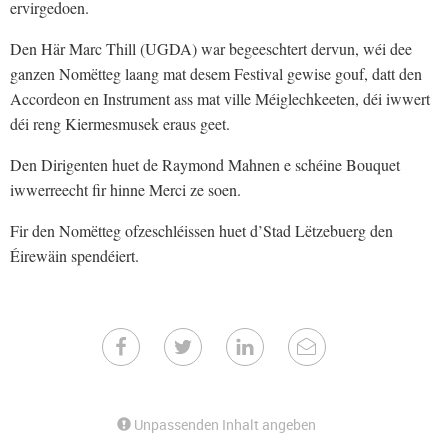
ervirgedoen.
Den Här Marc Thill (UGDA) war begeeschtert dervun, wéi dee
ganzen Nomëtteg laang mat desem Festival gewise gouf, datt den
Accordeon en Instrument ass mat ville Méiglechkeeten, déi iwwert
déi reng Kiermesmusek eraus geet.
Den Dirigenten huet de Raymond Mahnen e schéine Bouquet
iwwerreecht fir hinne Merci ze soen.
Fir den Nomëtteg ofzeschléissen huet d’Stad Lëtzebuerg den
Éirewäin spendéiert.
Unpassenden Inhalt angeben