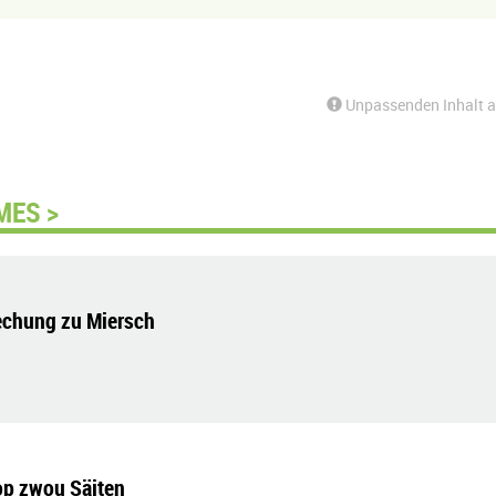
Unpassenden Inhalt 
MES >
echung zu Miersch
op zwou Säiten