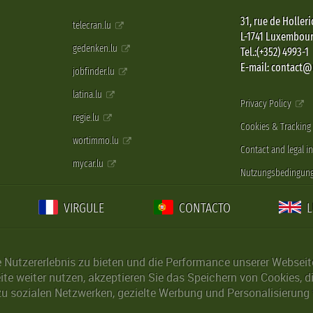
31, rue de Holleri
telecran.lu
L-1741 Luxembou
gedenken.lu
Tel.:(+352) 4993-1
E-mail: contact
jobfinder.lu
latina.lu
Privacy Policy
regie.lu
Cookies & Tracking
wortimmo.lu
Contact and legal i
mycar.lu
Nutzungsbedingun
VIRGULE
CONTACTO
Nutzererlebnis zu bieten und die Performance unserer Webseite 
ite weiter nutzen, akzeptieren Sie das Speichern von Cookies, 
u sozialen Netzwerken, gezielte Werbung und Personalisierung 