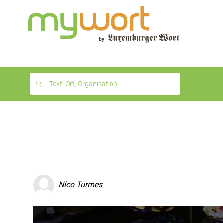
1
month
free
Text, Ort, Organisation
Nico Turmes