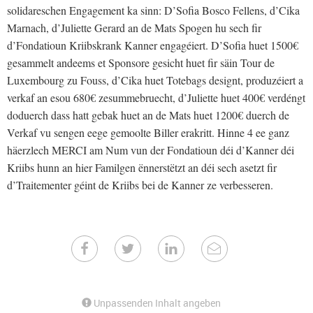
solidareschen Engagement ka sinn: D’Sofia Bosco Fellens, d’Cika
Marnach, d’Juliette Gerard an de Mats Spogen hu sech fir
d’Fondatioun Kriibskrank Kanner engagéiert. D’Sofia huet 1500€
gesammelt andeems et Sponsore gesicht huet fir säin Tour de
Luxembourg zu Fouss, d’Cika huet Totebags designt, produzéiert a
verkaf an esou 680€ zesummebruecht, d’Juliette huet 400€ verdéngt
doduerch dass hatt gebak huet an de Mats huet 1200€ duerch de
Verkaf vu sengen eege gemoolte Biller erakritt. Hinne 4 ee ganz
häerzlech MERCI am Num vun der Fondatioun déi d’Kanner déi
Kriibs hunn an hier Familgen ënnerstëtzt an déi sech asetzt fir
d’Traitementer géint de Kriibs bei de Kanner ze verbesseren.
Unpassenden Inhalt angeben