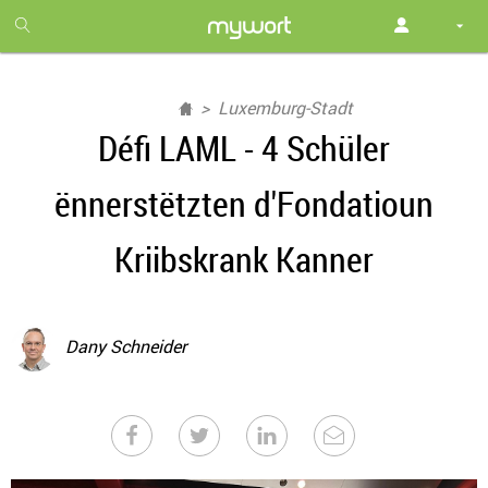
1
month
free
Luxemburg-Stadt
Défi LAML - 4 Schüler
ënnerstëtzten d'Fondatioun
Kriibskrank Kanner
Dany Schneider