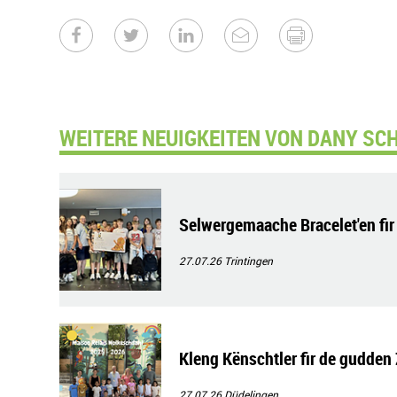
WEITERE NEUIGKEITEN VON DANY SCH
Selwergemaache Bracelet'en fi
27.07.26
Trintingen
Kleng Kënschtler fir de gudden
27.07.26
Düdelingen