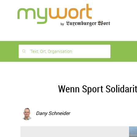
1
month
free
Text, Ort, Organisation
Wenn Sport Solidarit
Dany Schneider