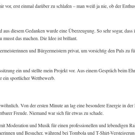
ir vor, erst einmal darüber zu schlafen – man weiß ja nie, ob der Enth
 aus diesem Gedanken wurde eine Überzeugung. So sehr sogar, dass ic
musst das machen. Die Idee ist brillant.
rgermeisterinnen und Bürgermeistern privat, um vorsichtig den Puls zu
ndssitzung ein und stellte mein Projekt vor. Aus einem Gespräch beim Eh
ur ein sportlicher Wettbewerb.
wöhnlich. Von der ersten Minute an lag eine besondere Energie in der
ichtbarer Freude. Niemand war sich für etwas zu schade.
mit Moderation und Musik für einen professionellen und lebendigen R
cherinnen und Besucher, während bei Tombola und T-Shirt-Versteigerun