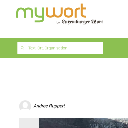
1
month
free
Text, Ort, Organisation
Andree Ruppert