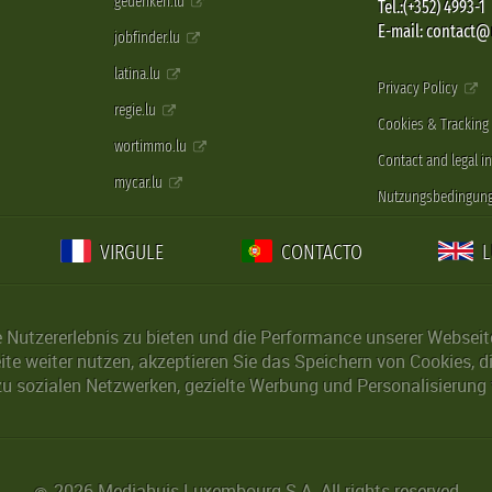
gedenken.lu
Tel.:(+352) 4993-1
E-mail: contact
jobfinder.lu
latina.lu
Privacy Policy
regie.lu
Cookies & Tracking
wortimmo.lu
Contact and legal i
mycar.lu
Nutzungsbedingun
VIRGULE
CONTACTO
Nutzererlebnis zu bieten und die Performance unserer Webseite 
ite weiter nutzen, akzeptieren Sie das Speichern von Cookies, 
u sozialen Netzwerken, gezielte Werbung und Personalisierung 
2026 Mediahuis Luxembourg S.A. All rights reserved