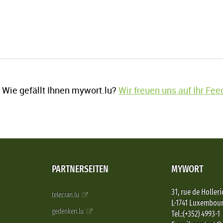
Wie gefällt Ihnen mywort.lu?
Wir freuen uns auf Ihr Fe
PARTNERSEITEN
MYWORT
31, rue de Holleri
telecran.lu
L-1741 Luxembou
gedenken.lu
Tel.:(+352) 4993-1