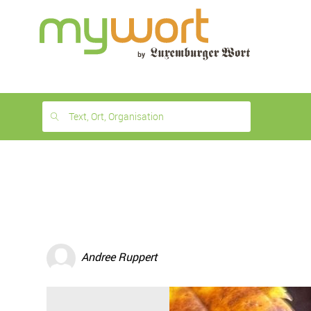
1
month
free
Text, Ort, Organisation
Andree Ruppert