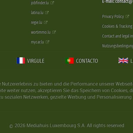
E-mail: contact
jobfinder.lu
latina.lu
Privacy Policy
regie.lu
Cookies & Tracking
wortimmo.lu
Contact and legal i
mycar.lu
Nutzungsbedingun
VIRGULE
CONTACTO
Nutzererlebnis zu bieten und die Performance unserer Webseite 
ite weiter nutzen, akzeptieren Sie das Speichern von Cookies, 
u sozialen Netzwerken, gezielte Werbung und Personalisierung 
2026 Mediahuis Luxembourg S.A. All rights reserved
©